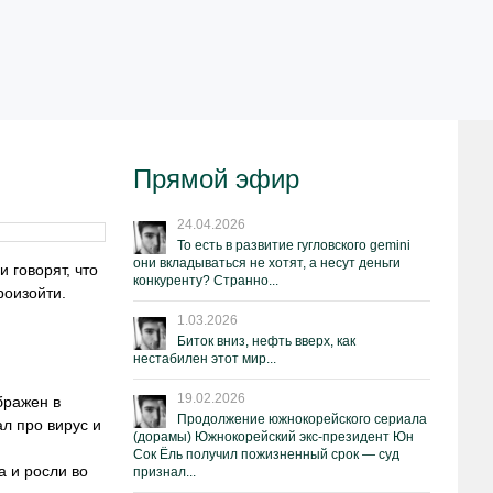
Прямой эфир
24.04.2026
То есть в развитие гугловского gemini
они вкладываться не хотят, а несут деньги
 говорят, что
конкуренту? Странно...
роизойти.
1.03.2026
Биток вниз, нефть вверх, как
нестабилен этот мир...
19.02.2026
бражен в
Продолжение южнокорейского сериала
ал про вирус и
(дорамы) Южнокорейский экс-президент Юн
Сок Ёль получил пожизненный срок — суд
 и росли во
признал...