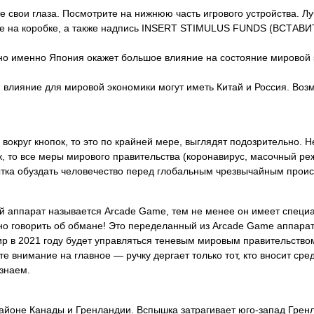
е свои глаза. Посмотрите на нижнюю часть игрового устройства. Лу
ие на коробке, а также надпись INSERT STIMULUS FUNDS (ВСТАВИ
о именно Япония окажет большое влияние на состояние мировой 
 влияние для мировой экономики могут иметь Китай и Россия. Воз
округ кнопок, то это по крайней мере, выглядят подозрительно. Н
, то все меры мирового правительства (коронавирус, масочный ре
пытка обуздать человечество перед глобальным чрезвычайным прои
вой аппарат называется Arcade Game, тем не менее он имеет специа
жно говорить об обмане! Это переделанный из Arcade Game аппарат
мир в 2021 году будет управляться теневым мировым правительство
 внимание на главное — ручку дергает только тот, кто вносит сред
знаем.
районе Канады и Гренландии. Вспышка затрагивает юго-запад Грен