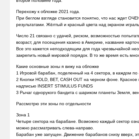
второй половине года.
Перехожу к обложке 2021 года.
При беглом взгляде становится понятно, что нас ждет ОЧЕ
результатами. Жёлтый и красный цвета над экраном играль
Число 21 связано с удачей, риском, возможностью попытать
возраст, для посещения казино в Америке, название карто
Все это кажется неподходящим для года чрезвычайной нео
закрепить новый мировой порядок. В то же время есть мно
Какие основные зоны я вижу на обложке
1 Игровой барабан, поделенный на 4 сектора, в каждом по
2 Кнопки HOLD, BET, CASH OUT на черном фоне. Красное в
надписью INSERT STIMULUS FUNDS
3 Рычаг однорукого бандита с шариком планеты Земля, ве
Рассмотрю эти зоны по отдельности
Зона 1
Четыре сектора на барабане. Возможно каждый сектор озна
можно рассматривать слева-направо.
Барабан уже запущен. Движение барабанов снизу вверх, э