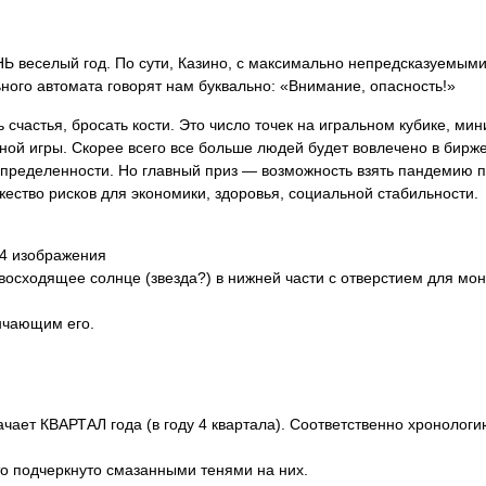
НЬ веселый год. По сути, Казино, с максимально непредсказуемым
ного автомата говорят нам буквально:
«Внимание, опасность!»
 счастья, бросать кости. Это число точек на игральном кубике, м
чной игры. Скорее всего все больше людей будет вовлечено в бирж
пределенности. Но главный приз — возможность взять пандемию п
жество рисков для экономики, здоровья, социальной стабильности.
 4 изображения
осходящее солнце (звезда?) в нижней части с отверстием для мон
нчающим его.
чает КВАРТАЛ года (в году 4 квартала). Соответственно хронолог
то подчеркнуто смазанными тенями на них.