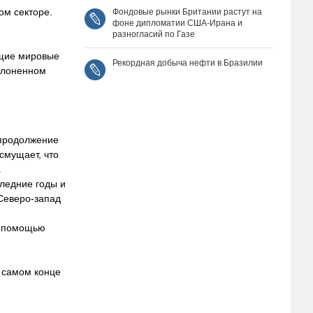
ом секторе.
Фондовые рынки Британии растут на
фоне дипломатии США‑Ирана и
разногласий по Газе
ущие мировые
Рекордная добыча нефти в Бразилии
аклоненном
ь продолжение
смущает, что
.
следние годы и
 Северо-запад
с помощью
в самом конце