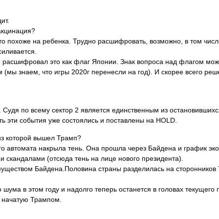
ит.
акцинация?
это похоже на ребенка. Трудно расшифровать, возможно, в том числ
силивается.
 расшифровал это как флаг Японии. Знак вопроса над флагом може
 (мы знаем, что игры 2020г перенесли на год). И скорее всего реш
.
 Судя по всему сектор 2 является единственным из остановившихс
сть эти события уже состоялись и поставлены на HOLD.
из которой вышел Трамп?
го автомата накрыла тень. Она прошла через Байдена и график эк
 скандалами (отсюда тень на лице нового президента).
уществом Байдена.Половина страны разделилась на сторонников 
 шума в этом году и надолго теперь останется в головах текущего 
, начатую Трампом.