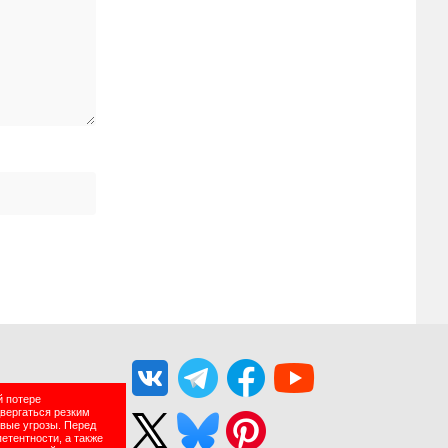
й потере
двергаться резким
вые угрозы. Перед
етентности, а также