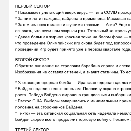
ПЕРВЫЙ СЕКТОР
* Показывает улетающий вверх вирус — типа COVID проход
* За ним летит вакцина, найдена и применена. Массовая в
* Затем человек в маске и с узкими глазами — Азия? Еще 
означать, что всем нам закрыли рты. Тотальный контроль у
* Далее большая жирная красная точка на белом фоне — я
что проведение Олимпийских игр снова будет под вопросом
проведении Игр будет принято уже в первом квартале года
ВТОРОЙ СЕКТОР
Обратите внимание на стрелочки барабана справа и слева.
Изображения не оставляют теней, а значит статичны. То е
* Улетающая ядерная бомба — Иранская ядерная сделка 
* Байден поделен тенью пополам. Половину экрана игрово
роста. Победа Байдена омрачена грандиозными выборными
* Раскол США. Выборы завершились с минимальным преим
половина на сторонников Байдена
* Тикток — эта китайская социальная сеть наделала немало
Байден скорее всего продолжит торговую войну с Пекином
ТРЕТИЙ СЕКТОР