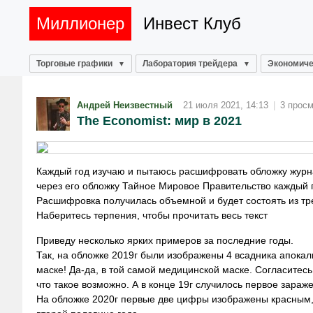
Миллионер
Инвест Клуб
Торговые графики
Лаборатория трейдера
Экономиче
Андрей Неизвестный
21 июля 2021, 14:13
|
3 прос
The Economist: мир в 2021
Каждый год изучаю и пытаюсь расшифровать обложку журна
через его обложку Тайное Мировое Правительство каждый г
Расшифровка получилась объемной и будет состоять из т
Наберитесь терпения, чтобы прочитать весь текст
Приведу несколько ярких примеров за последние годы.
Так, на обложке 2019г были изображены 4 всадника апокал
маске! Да-да, в той самой медицинской маске. Согласитесь
что такое возможно. А в конце 19г случилось первое зараж
На обложке 2020г первые две цифры изображены красным, 