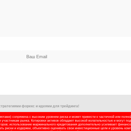
тратегиями форекс и идеями для трейдинга!
тами) сопряжена с высоким уровнем риска и может привести к частичной или полно
м участникам рынка. Котировки активов обладают высокой волатильностью и могут по
оров; использование маржинального кредитования дополнительно усиливает финансо
ь риски и издержки, объективно оценивать свои инвестиционные цели и уровень комп