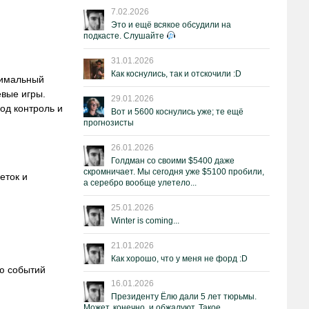
7.02.2026
Это и ещё всякое обсудили на
подкасте. Слушайте
и
31.01.2026
Как коснулись, так и отскочили :D
инимальный
евые игры.
29.01.2026
од контроль и
Вот и 5600 коснулись уже; те ещё
прогнозисты
26.01.2026
Голдман со своими $5400 даже
скромничает. Мы сегодня уже $5100 пробили,
еток и
а серебро вообще улетело...
25.01.2026
Winter is coming...
21.01.2026
Как хорошо, что у меня не форд :D
ию событий
16.01.2026
Президенту Ёлю дали 5 лет тюрьмы.
Может, конечно, и обжалуют. Такое.