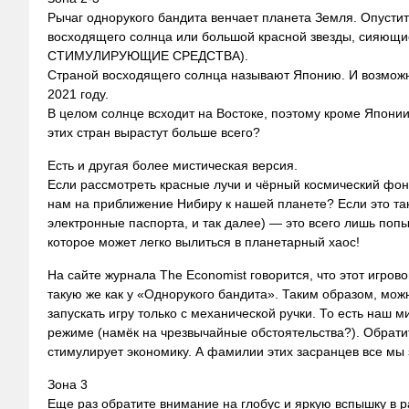
Рычаг однорукого бандита венчает планета Земля. Опустит
восходящего солнца или большой красной звезды, сияющ
СТИМУЛИРУЮЩИЕ СРЕДСТВА).
Страной восходящего солнца называют Японию. И возможн
2021 году.
В целом солнце всходит на Востоке, поэтому кроме Японии
этих стран вырастут больше всего?
Есть и другая более мистическая версия.
Если рассмотреть красные лучи и чёрный космический фон в
нам на приближение Нибиру к нашей планете? Если это так
электронные паспорта, и так далее) — это всего лишь по
которое может легко вылиться в планетарный хаос!
На сайте журнала The Economist говорится, что этот игро
такую же как у «Однорукого бандита». Таким образом, мо
запускать игру только с механической ручки. То есть наш 
режиме (намёк на чрезвычайные обстоятельства?). Обратите
стимулирует экономику. А фамилии этих засранцев все мы 
Зона 3
Еще раз обратите внимание на глобус и яркую вспышку в 