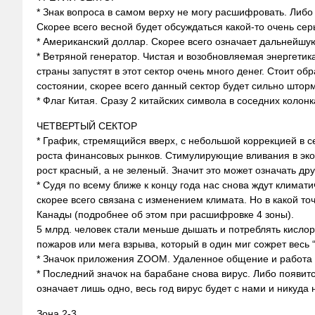
* Знак вопроса в самом верху не могу расшифровать. Либо 
Скорее всего весной будет обсуждаться какой-то очень се
* Американский доллар. Скорее всего означает дальнейшу
* Ветряной генератор. Чистая и возобновляемая энергети
страны запустят в этот сектор очень много денег. Стоит о
состоянии, скорее всего данный сектор будет сильно шторм
* Флаг Китая. Сразу 2 китайских символа в соседних колон
ЧЕТВЕРТЫЙ СЕКТОР
* График, стремящийся вверх, с небольшой коррекцией в се
роста финансовых рынков. Стимулирующие вливания в эко
рост красный, а не зеленый. Значит это может означать др
* Судя по всему ближе к концу года нас снова ждут клима
скорее всего связана с изменением климата. Но в какой т
Канады (подробнее об этом при расшифровке 4 зоны).
5 млрд. человек стали меньше дышать и потреблять кисло
пожаров или мега взрыва, который в один миг сожрет весь 
* Значок приложения ZOOM. Удаленное общение и работа п
* Последний значок на барабане снова вирус. Либо появитс
означает лишь одно, весь год вирус будет с нами и никуда 
Зона 2-3