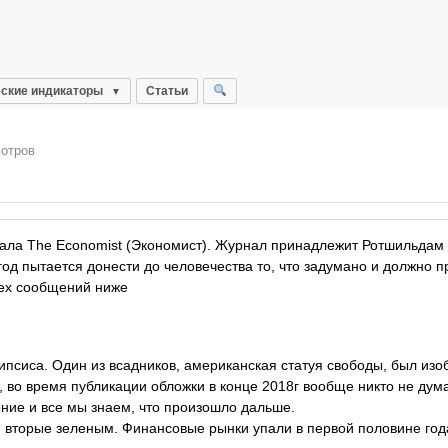
ские индикаторы
Статьи
мотров
ла The Economist (Экономист). Журнал принадлежит Ротшильдам и
од пытается донести до человечества то, что задумано и должно п
рех сообщений ниже
ипсиса. Один из всадников, американская статуя свободы, был изо
, во время публикации обложки в конце 2018г вообще никто не дум
ение и все мы знаем, что произошло дальше.
вторые зеленым. Финансовые рынки упали в первой половине года