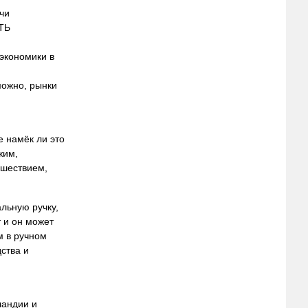
чи
ТЬ
экономики в
можно, рынки
е намёк ли это
жим,
сшествием,
льную ручку,
 и он может
м в ручном
ства и
ландии и