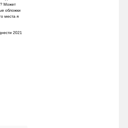
о? Может
лые обложки
го места я
днести 2021