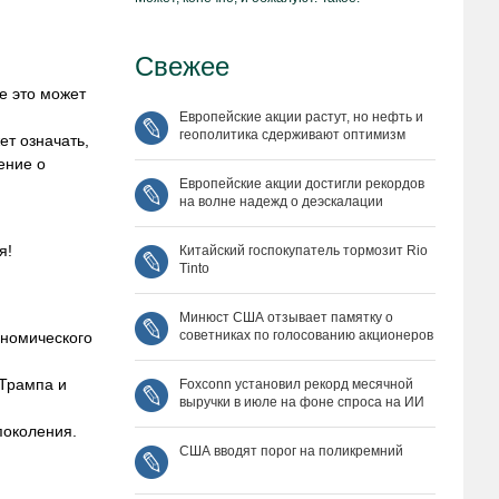
Свежее
е это может
Европейские акции растут, но нефть и
геополитика сдерживают оптимизм
т означать,
ение о
Европейские акции достигли рекордов
на волне надежд о деэскалации
я!
Китайский госпокупатель тормозит Rio
Tinto
Минюст США отзывает памятку о
советниках по голосованию акционеров
ономического
Трампа и
Foxconn установил рекорд месячной
выручки в июле на фоне спроса на ИИ
поколения.
США вводят порог на поликремний