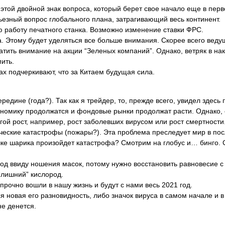
этой двойной знак вопроса, который берет свое начало еще в перв
рьезный вопрос глобального плана, затрагивающий весь континент.
ю работу печатного станка. Возможно изменение ставки ФРС.
ка. Этому будет уделяться все больше внимания. Скорее всего вед
братить внимание на акции “Зеленых компаний”. Однако, ветряк в н
ить.
ках подчеркивают, что за Китаем будущая сила.
редине (года?). Так как я трейдер, то, прежде всего, увидел здес
номику продолжатся и фондовые рынки продолжат расти. Однако, 
угой рост, например, рост заболевших вирусом или рост смертности
тические катастрофы (пожары?). Эта проблема преследует мир в по
очке шарика произойдет катастрофа? Смотрим на глобус и… бинго.
род ввиду ношения масок, потому нужно восстановить равновесие 
“лишний” кислород.
рочно вошли в нашу жизнь и будут с нами весь 2021 год.
я новая его разновидность, либо значок вируса в самом начале и 
не денется.