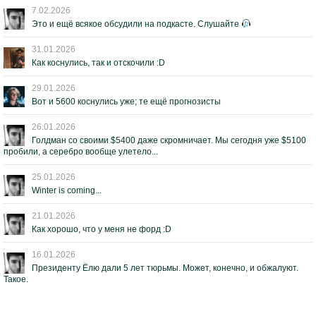
7.02.2026
Это и ещё всякое обсудили на подкасте. Слушайте
31.01.2026
Как коснулись, так и отскочили :D
29.01.2026
Вот и 5600 коснулись уже; те ещё прогнозисты
26.01.2026
Голдман со своими $5400 даже скромничает. Мы сегодня уже $5100
пробили, а серебро вообще улетело...
25.01.2026
Winter is coming...
21.01.2026
Как хорошо, что у меня не форд :D
16.01.2026
Президенту Ёлю дали 5 лет тюрьмы. Может, конечно, и обжалуют.
Такое.