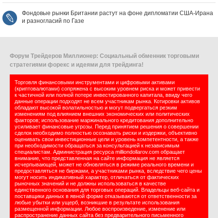
Фондовые рынки Британии растут на фоне дипломатии США‑Ирана
и разногласий по Газе
Форум Трейдеров Миллионер: Социальный обменник торговыми
стратегиями форекс и идеями для трейдинга!
Торговля финансовыми инструментами и цифровыми активами
(криптовалютами) сопряжена с высоким уровнем риска и может привести
к частичной или полной потере инвестированного капитала, ввиду чего
данные операции подходят не всем участникам рынка. Котировки активов
обладают высокой волатильностью и могут подвергаться резким
изменениям под влиянием внешних экономических или политических
факторов; использование маржинального кредитования дополнительно
усиливает финансовые угрозы. Перед принятием решения о совершении
сделок необходимо полностью осознавать риски и издержки, объективно
оценивать свои инвестиционные цели и уровень компетентности, а также
при необходимости обращаться за консультацией к независимым
специалистам. Администрация ресурса milliondollarov.com обращает
внимание, что представленная на сайте информация не является
исчерпывающей, может не обновляться в режиме реального времени и
предоставляться не биржами, а участниками рынка, вследствие чего цены
могут носить индикативный характер, отличаться от фактических
рыночных значений и не должны использоваться в качестве
единственного основания для торговых операций. Владельцы веб-сайта и
поставщики данных в явной форме отказываются от ответственности за
любые убытки или ущерб, возникшие в результате использования
размещенной информации. Любое воспроизведение, изменение или
распространение данных сайта без предварительного письменного