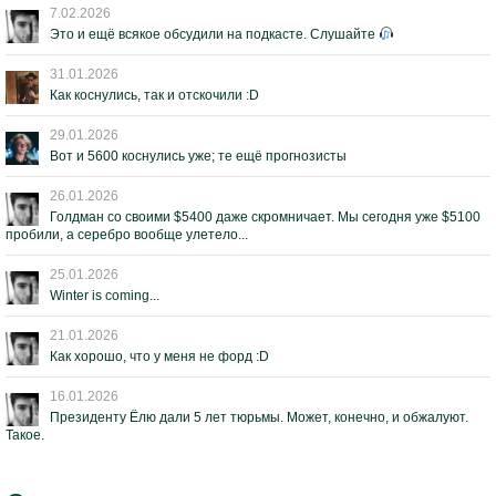
7.02.2026
Это и ещё всякое обсудили на подкасте. Слушайте
31.01.2026
Как коснулись, так и отскочили :D
29.01.2026
Вот и 5600 коснулись уже; те ещё прогнозисты
26.01.2026
Голдман со своими $5400 даже скромничает. Мы сегодня уже $5100
пробили, а серебро вообще улетело...
25.01.2026
Winter is coming...
21.01.2026
Как хорошо, что у меня не форд :D
16.01.2026
Президенту Ёлю дали 5 лет тюрьмы. Может, конечно, и обжалуют.
Такое.