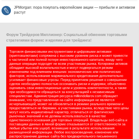
JPMorgan: пора покупать европейские акции — прибыли и активизм
растут
Форум Трейдеров Миллионер: Социальный обменник торговыми
стратегиями форекс и идеями для трейдинга!
Торговля финансовыми инструментами и цифровыми активами
(криптовалютами) сопряжена с высоким уровнем риска и может привести
к частичной или полной потере инвестированного капитала, ввиду чего
данные операции подходят не всем участникам рынка. Котировки активов
обладают высокой волатильностью и могут подвергаться резким
изменениям под влиянием внешних экономических или политических
факторов; использование маржинального кредитования дополнительно
усиливает финансовые угрозы. Перед принятием решения о совершении
сделок необходимо полностью осознавать риски и издержки, объективно
оценивать свои инвестиционные цели и уровень компетентности, а также
при необходимости обращаться за консультацией к независимым
специалистам. Администрация ресурса milliondollarov.com обращает
внимание, что представленная на сайте информация не является
исчерпывающей, может не обновляться в режиме реального времени и
предоставляться не биржами, а участниками рынка, вследствие чего цены
могут носить индикативный характер, отличаться от фактических
рыночных значений и не должны использоваться в качестве
единственного основания для торговых операций. Владельцы веб-сайта и
поставщики данных в явной форме отказываются от ответственности за
любые убытки или ущерб, возникшие в результате использования
размещенной информации. Любое воспроизведение, изменение или
распространение данных сайта без предварительного письменного