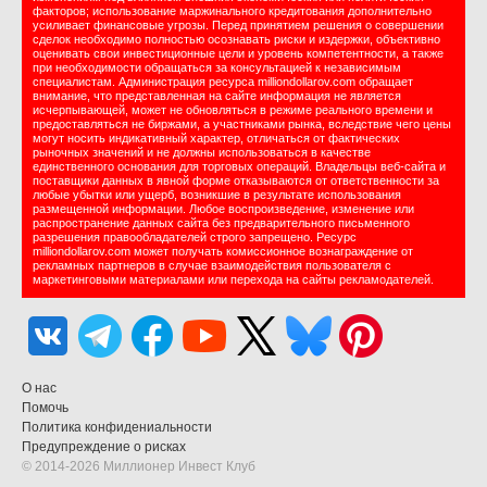
факторов; использование маржинального кредитования дополнительно
усиливает финансовые угрозы. Перед принятием решения о совершении
сделок необходимо полностью осознавать риски и издержки, объективно
оценивать свои инвестиционные цели и уровень компетентности, а также
при необходимости обращаться за консультацией к независимым
специалистам. Администрация ресурса milliondollarov.com обращает
внимание, что представленная на сайте информация не является
исчерпывающей, может не обновляться в режиме реального времени и
предоставляться не биржами, а участниками рынка, вследствие чего цены
могут носить индикативный характер, отличаться от фактических
рыночных значений и не должны использоваться в качестве
единственного основания для торговых операций. Владельцы веб-сайта и
поставщики данных в явной форме отказываются от ответственности за
любые убытки или ущерб, возникшие в результате использования
размещенной информации. Любое воспроизведение, изменение или
распространение данных сайта без предварительного письменного
разрешения правообладателей строго запрещено. Ресурс
milliondollarov.com может получать комиссионное вознаграждение от
рекламных партнеров в случае взаимодействия пользователя с
маркетинговыми материалами или перехода на сайты рекламодателей.
О нас
Помочь
Политика конфидениальности
Предупреждение о рисках
© 2014-2026 Миллионер Инвест Клуб