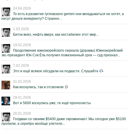
24.04.2026
То есть в развитие гугловского gemini они вкладываться не хотят, а
несут деньги конкуренту? Странно...
1.03.2026
Биток вниз, нефть вверх, как нестабилен этот мир...
19.02.2026
Продолжение южнокорейского сериала (дорамы) Южнокорейский
экс-президент Юн Сок Ёль получил пожизненный срок — суд признал...
7.02.2026
Это и ещё всякое обсудили на подкасте. Слушайте
31.01.2026
Как коснулись, так и отскочили :D
29.01.2026
Вот и 5600 коснулись уже; те ещё прогнозисты
26.01.2026
Голдман со своими $5400 даже скромничает. Мы сегодня уже $5100
пробили, а серебро вообще улетело...