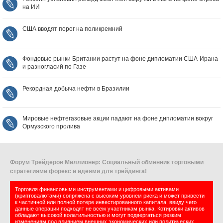
на ИИ
США вводят порог на поликремний
Фондовые рынки Британии растут на фоне дипломатии США‑Ирана
и разногласий по Газе
Рекордная добыча нефти в Бразилии
Мировые нефтегазовые акции падают на фоне дипломатии вокруг
Ормузского пролива
Форум Трейдеров Миллионер: Социальный обменник торговыми
стратегиями форекс и идеями для трейдинга!
Торговля финансовыми инструментами и цифровыми активами
(криптовалютами) сопряжена с высоким уровнем риска и может привести
к частичной или полной потере инвестированного капитала, ввиду чего
данные операции подходят не всем участникам рынка. Котировки активов
обладают высокой волатильностью и могут подвергаться резким
изменениям под влиянием внешних экономических или политических