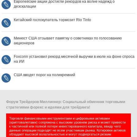
Европейские акции достигли рекордов на волне надежд о
деэскалации
Китайский госпокупатель тормозит Rio Tinto
Минюст США отзывает памятку о советниках по голосованию
акционеров
Foxconn установил рекорд месячной выручки в июле на фоне спроса
на ИИ
США вводят порог на поликремний
Форум Трейдеров Миллионер: Социальный обменник торговыми
стратегиями форекс и идеями для трейдинга!
Торговля финансовыми инструментами и цифровыми активами
(криптовалютами) сопряжена с высоким уровнем риска и может привести
к частичной или полной потере инвестированного капитала, ввиду чего
данные операции подходят не всем участникам рынка. Котировки активов
обладают высокой волатильностью и могут подвергаться резким