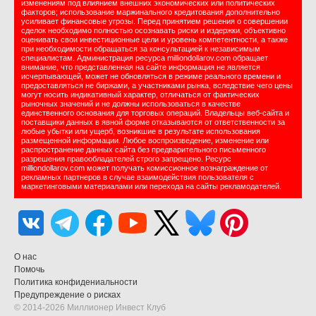
изменениям под влиянием внешних экономических или политических
факторов; использование маржинального кредитования дополнительно
усиливает финансовые угрозы. Перед принятием решения о совершении
сделок необходимо полностью осознавать риски и издержки, объективно
оценивать свои инвестиционные цели и уровень компетентности, а также
при необходимости обращаться за консультацией к независимым
специалистам. Администрация ресурса milliondollarov.com обращает
внимание, что представленная на сайте информация не является
исчерпывающей, может не обновляться в режиме реального времени и
предоставляться не биржами, а участниками рынка, вследствие чего цены
могут носить индикативный характер, отличаться от фактических
рыночных значений и не должны использоваться в качестве
единственного основания для торговых операций. Владельцы веб-сайта и
поставщики данных в явной форме отказываются от ответственности за
любые убытки или ущерб, возникшие в результате использования
размещенной информации. Любое воспроизведение, изменение или
распространение данных сайта без предварительного письменного
разрешения правообладателей строго запрещено. Ресурс
milliondollarov.com может получать комиссионное вознаграждение от
рекламных партнеров в случае взаимодействия пользователя с
маркетинговыми материалами или перехода на сайты рекламодателей.
О нас
Помочь
Политика конфидениальности
Предупреждение о рисках
© 2014-2026 Миллионер Инвест Клуб