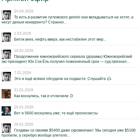
24.04.2026
То есть в развитие гугловского gemini они вкладываться не хотят, а
несут деньги конкуренту? Странно...
1.03.2026
Биток вниз, нефть вверх, как нестабилен этот мир...
19.02.2026
Продолжение южнокорейского сериала (дорамы) Южнокорейский
экс-президент Юн Сок Ёль получил пожизненный срок — суд признал...
7.02.2026
Это и ещё всякое обсудили на подкасте. Слушайте
31.01.2026
Как коснулись, так и отскочили :D
29.01.2026
Вот и 5600 коснулись уже; те ещё прогнозисты
26.01.2026
Голдман со своими $5400 даже скромничает. Мы сегодня уже $5100
пробили, а серебро вообще улетело...