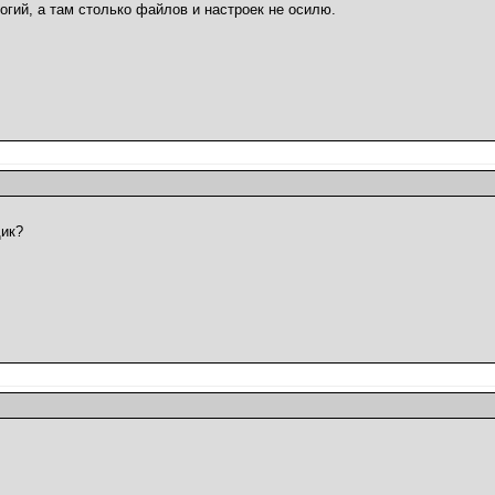
гий, а там столько файлов и настроек не осилю.
щик?