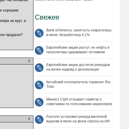
ри хорошем
Свежее
ера за круг, а
Bank of America: занятость сократилась
или продали?
в июле, безработица 4,1%
Европейские акции растут, но нефть и
геополитика сдерживают оптимизм
#
Европейские акции достигли рекордов
на волне надежд о деэскалации
Китайский госпокупатель тормозит Rio
Tinto
Минюст США отзывает памятку о
советниках по голосованию акционеров
Foxconn установил рекорд месячной
#
выручки в июле на фоне спроса на ИИ