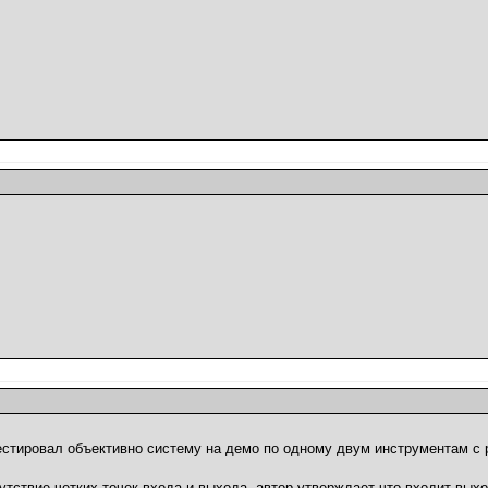
естировал объективно систему на демо по одному двум инструментам с 
тствие четких точек входа и выхода, автор утверждает что входит выхо