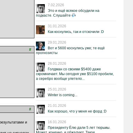
7.02.2026
Это и ещё всякое обсудили на
подкасте. Слушайте
31.01.2026
Как коснулись, так и отскочили :D
29.01.2026
Вот и 5600 коснулись уже; те ещё
#
прогнозисты
26.01.2026
Голдман со своими $5400 даже
скромничает. Мы сегодня уже $5100 пробили,
а серебро вообще улетело...
25.01.2026
Winter is coming...
21.01.2026
#
Как хорошо, что у меня не форд :D
результатами и
16.01.2026
Президенту Ёлю дали 5 лет тюрьмы.
Может, конечно, и обжалуют. Такое.
дит на сигналах