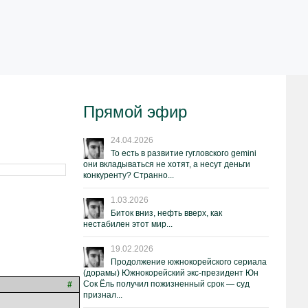
Прямой эфир
24.04.2026
То есть в развитие гугловского gemini
они вкладываться не хотят, а несут деньги
конкуренту? Странно...
1.03.2026
Биток вниз, нефть вверх, как
нестабилен этот мир...
19.02.2026
Продолжение южнокорейского сериала
(дорамы) Южнокорейский экс-президент Юн
Сок Ёль получил пожизненный срок — суд
#
признал...