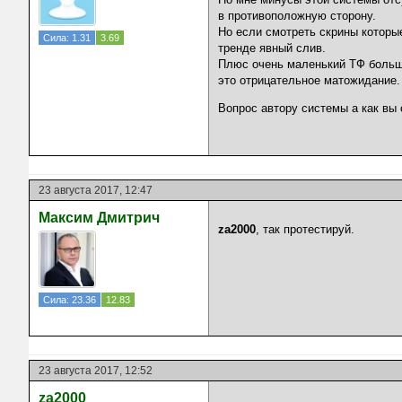
в противоположную сторону.
Но если смотреть скрины которые
Сила: 1.31
3.69
тренде явный слив.
Плюс очень маленький ТФ большая
это отрицательное матожидание.
Вопрос автору системы а как вы
23 августа 2017, 12:47
Максим Дмитрич
za2000
, так протестируй.
Сила: 23.36
12.83
23 августа 2017, 12:52
za2000