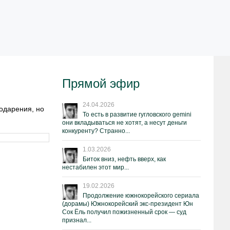
Прямой эфир
24.04.2026
годарения, но
То есть в развитие гугловского gemini
они вкладываться не хотят, а несут деньги
конкуренту? Странно...
1.03.2026
Биток вниз, нефть вверх, как
нестабилен этот мир...
19.02.2026
Продолжение южнокорейского сериала
(дорамы) Южнокорейский экс-президент Юн
Сок Ёль получил пожизненный срок — суд
признал...