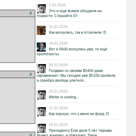
7.02.2026
Это и ещё всякое обсудили на
#
подкасте. Слушайте
31.01.2026
Как коснулись, так и отскочили :D
29.01.2026
Вот и 5600 коснулись уже; те ещё
прогнозисты
26.01.2026
Голдман со своими $5400 даже
#
скромничает. Мы сегодня уже $5100 пробили,
а серебро вообще улетело...
25.01.2026
Winter is coming...
21.01.2026
Как хорошо, что у меня не форд :D
16.01.2026
Президенту Ёлю дали 5 лет тюрьмы.
#
Может, конечно, и обжалуют. Такое.