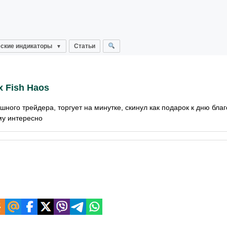
ские индикаторы
Статьи
х Fish Haos
ного трейдера, торгует на минутке, скинул как подарок к дню бла
му интересно