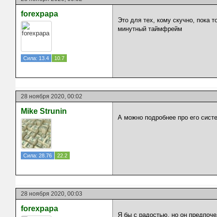
forexpapa
Это для тех, кому скучно, пока 
минутный таймфрейм
Сила: 13.4
10.7
28 ноября 2020, 00:02
Mike Strunin
А можно подробнее про его сист
Сила: 28.76
22.2
28 ноября 2020, 00:03
forexpapa
Я бы с радостью, но он предпоче