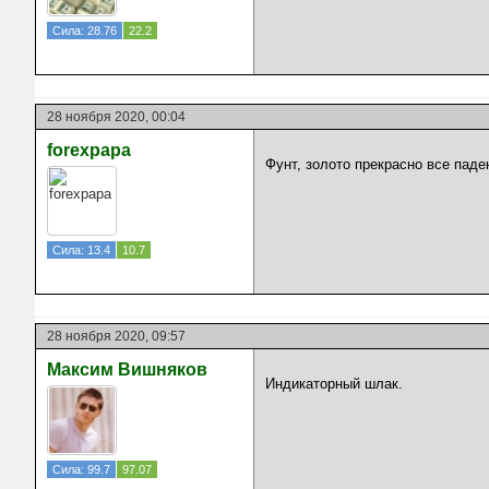
Сила: 28.76
22.2
28 ноября 2020, 00:04
forexpapa
Фунт, золото прекрасно все паде
Сила: 13.4
10.7
28 ноября 2020, 09:57
Максим Вишняков
Индикаторный шлак.
Сила: 99.7
97.07