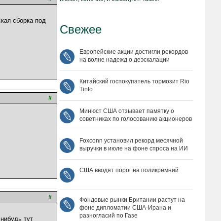
ская сборка под
Свежее
Европейские акции достигли рекордов
на волне надежд о деэскалации
Китайский госпокупатель тормозит Rio
Tinto
#
Минюст США отзывает памятку о
советниках по голосованию акционеров
Foxconn установил рекорд месячной
выручки в июле на фоне спроса на ИИ
США вводят порог на поликремний
#
Фондовые рынки Британии растут на
фоне дипломатии США‑Ирана и
разногласий по Газе
 нибудь тут