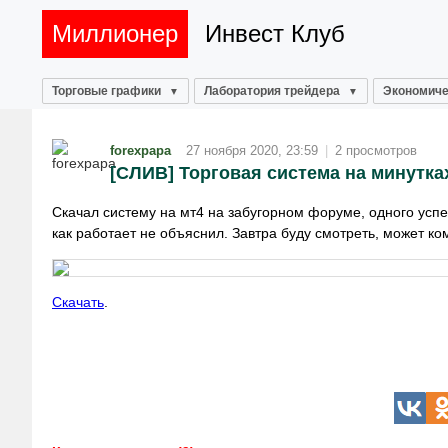
Миллионер
Инвест Клуб
Торговые графики
Лаборатория трейдера
Экономиче
forexpapa
27 ноября 2020, 23:59
|
2 просмотров
[СЛИВ] Торговая система на минутка
Скачал систему на мт4 на забугорном форуме, одного успеш
как работает не объяснил. Завтра буду смотреть, может ко
Скачать
.