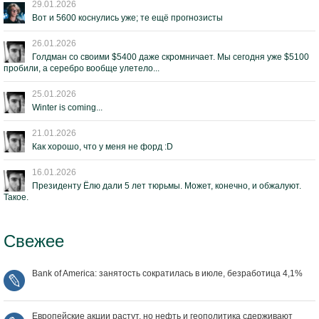
29.01.2026
Вот и 5600 коснулись уже; те ещё прогнозисты
26.01.2026
Голдман со своими $5400 даже скромничает. Мы сегодня уже $5100
пробили, а серебро вообще улетело...
25.01.2026
Winter is coming...
21.01.2026
Как хорошо, что у меня не форд :D
16.01.2026
Президенту Ёлю дали 5 лет тюрьмы. Может, конечно, и обжалуют.
Такое.
Свежее
Bank of America: занятость сократилась в июле, безработица 4,1%
Европейские акции растут, но нефть и геополитика сдерживают