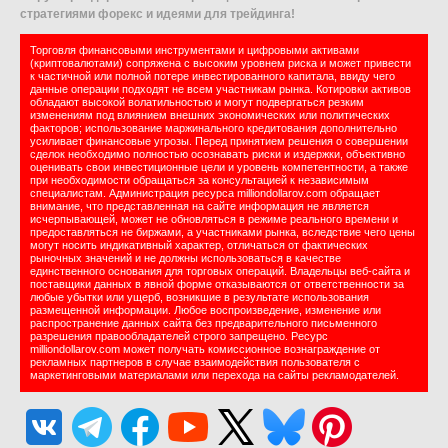
стратегиями форекс и идеями для трейдинга!
Торговля финансовыми инструментами и цифровыми активами
(криптовалютами) сопряжена с высоким уровнем риска и может привести
к частичной или полной потере инвестированного капитала, ввиду чего
данные операции подходят не всем участникам рынка. Котировки активов
обладают высокой волатильностью и могут подвергаться резким
изменениям под влиянием внешних экономических или политических
факторов; использование маржинального кредитования дополнительно
усиливает финансовые угрозы. Перед принятием решения о совершении
сделок необходимо полностью осознавать риски и издержки, объективно
оценивать свои инвестиционные цели и уровень компетентности, а также
при необходимости обращаться за консультацией к независимым
специалистам. Администрация ресурса milliondollarov.com обращает
внимание, что представленная на сайте информация не является
исчерпывающей, может не обновляться в режиме реального времени и
предоставляться не биржами, а участниками рынка, вследствие чего цены
могут носить индикативный характер, отличаться от фактических
рыночных значений и не должны использоваться в качестве
единственного основания для торговых операций. Владельцы веб-сайта и
поставщики данных в явной форме отказываются от ответственности за
любые убытки или ущерб, возникшие в результате использования
размещенной информации. Любое воспроизведение, изменение или
распространение данных сайта без предварительного письменного
разрешения правообладателей строго запрещено. Ресурс
milliondollarov.com может получать комиссионное вознаграждение от
рекламных партнеров в случае взаимодействия пользователя с
маркетинговыми материалами или перехода на сайты рекламодателей.