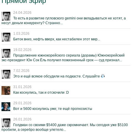
Прямой эфир
24.04.2026
То есть в развитие гугловского gemini они вкладываться не хотят, а
несут деньги конкуренту? Странно...
1.03.2026
Биток вниз, нефть вверх, как нестабилен этот мир...
19.02.2026
Продолжение южнокорейского сериала (дорамы) Южнокорейский
экс-президент Юн Сок Ёль получил пожизненный срок — суд признал...
7.02.2026
Это и ещё всякое обсудили на подкасте. Слушайте
31.01.2026
Как коснулись, так и отскочили :D
29.01.2026
Вот и 5600 коснулись уже; те ещё прогнозисты
26.01.2026
Голдман со своими $5400 даже скромничает. Мы сегодня уже $5100
пробили, а серебро вообще улетело...