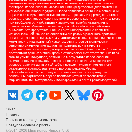
изменениям под влиянием внешних экономических или политических
факторов; использование маржинального кредитования дополнительно
усиливает финансовые угрозы. Перед принятием решения о совершении
сделок необходимо полностью осознавать риски и издержки, объективно
оценивать свои инвестиционные цели и уровень компетентности, а также
при необходимости обращаться за консультацией к независимым
специалистам. Администрация ресурса milliondollarov.com обращает
внимание, что представленная на сайте информация не является
исчерпывающей, может не обновляться в режиме реального времени и
предоставляться не биржами, а участниками рынка, вследствие чего цены
могут носить индикативный характер, отличаться от фактических
рыночных значений и не должны использоваться в качестве
единственного основания для торговых операций. Владельцы веб-сайта и
поставщики данных в явной форме отказываются от ответственности за
любые убытки или ущерб, возникшие в результате использования
размещенной информации. Любое воспроизведение, изменение или
распространение данных сайта без предварительного письменного
разрешения правообладателей строго запрещено. Ресурс
milliondollarov.com может получать комиссионное вознаграждение от
рекламных партнеров в случае взаимодействия пользователя с
маркетинговыми материалами или перехода на сайты рекламодателей.
О нас
Помочь
Политика конфидениальности
Предупреждение о рисках
© 2014-2026 Миллионер Инвест Клуб