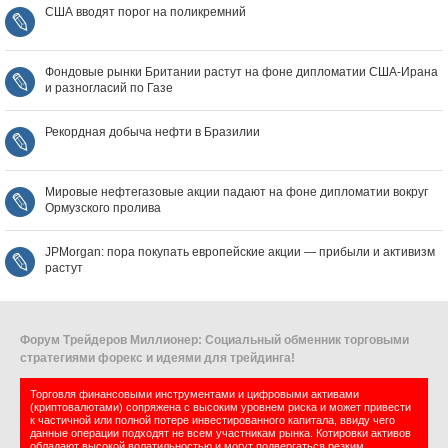
США вводят порог на поликремний
Фондовые рынки Британии растут на фоне дипломатии США‑Ирана
и разногласий по Газе
Рекордная добыча нефти в Бразилии
Мировые нефтегазовые акции падают на фоне дипломатии вокруг
Ормузского пролива
JPMorgan: пора покупать европейские акции — прибыли и активизм
растут
Форум Трейдеров Миллионер: Социальный обменник торговыми
стратегиями форекс и идеями для трейдинга!
Торговля финансовыми инструментами и цифровыми активами
(криптовалютами) сопряжена с высоким уровнем риска и может привести
к частичной или полной потере инвестированного капитала, ввиду чего
данные операции подходят не всем участникам рынка. Котировки активов
обладают высокой волатильностью и могут подвергаться резким