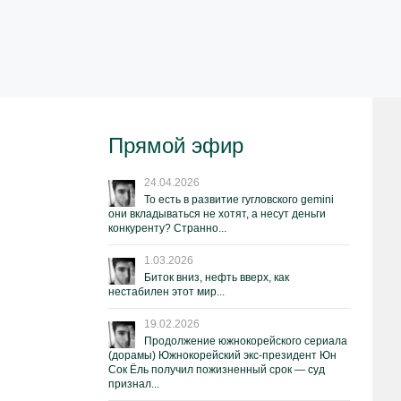
Прямой эфир
24.04.2026
То есть в развитие гугловского gemini
они вкладываться не хотят, а несут деньги
конкуренту? Странно...
1.03.2026
Биток вниз, нефть вверх, как
нестабилен этот мир...
19.02.2026
Продолжение южнокорейского сериала
(дорамы) Южнокорейский экс-президент Юн
Сок Ёль получил пожизненный срок — суд
признал...