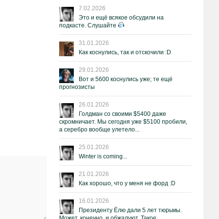
7.02.2026
Это и ещё всякое обсудили на
подкасте. Слушайте
31.01.2026
Как коснулись, так и отскочили :D
29.01.2026
Вот и 5600 коснулись уже; те ещё
прогнозисты
26.01.2026
Голдман со своими $5400 даже
скромничает. Мы сегодня уже $5100 пробили,
а серебро вообще улетело...
25.01.2026
Winter is coming...
21.01.2026
Как хорошо, что у меня не форд :D
16.01.2026
Президенту Ёлю дали 5 лет тюрьмы.
Может, конечно, и обжалуют. Такое.