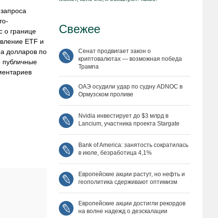
 запроса
то-
Свежее
с о границе
авление ETF и
на долларов по
Сенат продвигает закон о
криптовалютах — возможная победа
о публичные
Трампа
ментариев
ОАЭ осудили удар по судну ADNOC в
Ормузском проливе
Nvidia инвестирует до $3 млрд в
Lancium, участника проекта Stargate
Bank of America: занятость сократилась
в июле, безработица 4,1%
Европейские акции растут, но нефть и
геополитика сдерживают оптимизм
Европейские акции достигли рекордов
на волне надежд о деэскалации