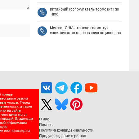
Китайский госпокупатель тормозит Rio
Tinto
Минюст США отзывает памятку о
советниках по голосованию акционеров
й потере
двергаться резким
вые угрозы. Перед
етентности, а также
нная на сайте
 чего цены могут
операций. Владельцы
О нас
нной информации.
Помочь
есурс
Политика конфидениальности
ми или перехода на
Предупреждение о рисках