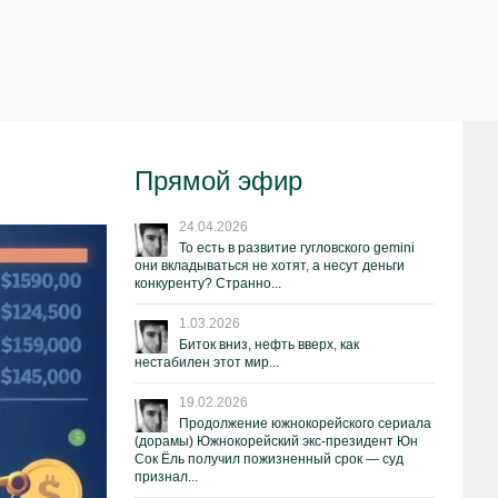
Прямой эфир
24.04.2026
То есть в развитие гугловского gemini
они вкладываться не хотят, а несут деньги
конкуренту? Странно...
1.03.2026
Биток вниз, нефть вверх, как
нестабилен этот мир...
19.02.2026
Продолжение южнокорейского сериала
(дорамы) Южнокорейский экс-президент Юн
Сок Ёль получил пожизненный срок — суд
признал...