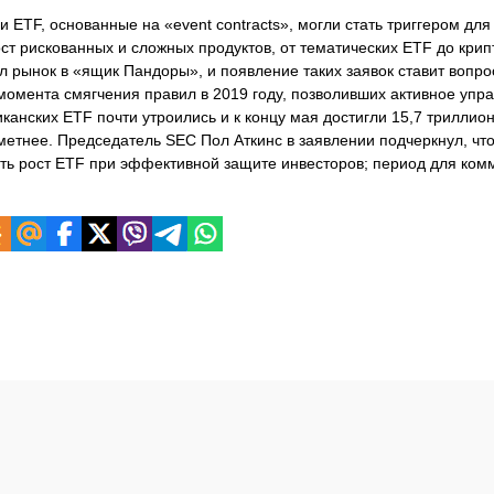
 ETF, основанные на «event contracts», могли стать триггером для
ст рискованных и сложных продуктов, от тематических ETF до крип
 рынок в «ящик Пандоры», и появление таких заявок ставит вопро
момента смягчения правил в 2019 году, позволивших активное упр
анских ETF почти утроились и к концу мая достигли 15,7 триллио
метнее. Председатель SEC Пол Аткинс в заявлении подчеркнул, чт
ить рост ETF при эффективной защите инвесторов; период для ком