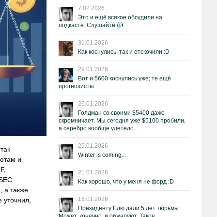
7.02.2026
Это и ещё всякое обсудили на
подкасте. Слушайте
31.01.2026
Как коснулись, так и отскочили :D
29.01.2026
Вот и 5600 коснулись уже; те ещё
прогнозисты
26.01.2026
Голдман со своими $5400 даже
скромничает. Мы сегодня уже $5100 пробили,
а серебро вообще улетело...
25.01.2026
так
Winter is coming...
ютам и
F,
21.01.2026
 SEC
Как хорошо, что у меня не форд :D
, а также
16.01.2026
е уточнил,
Президенту Ёлю дали 5 лет тюрьмы.
Может, конечно, и обжалуют. Такое.