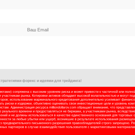
тратегиями форекс и идеями для трейдинга!
тами) сопряжена с высоким уровнем риска и может привести к частичной или полно
м участникам рынка. Котировки активов обладают высокой волатильностью и могут по
оров; использование маржинального кредитования дополнительно усиливает финансо
ь риски и издержки, объективно оценивать свои инвестиционные цели и уровень комп
там. Администрация ресурса milliondollarov.com обращает внимание, что представле
реального времени и предоставляться не биржами, а участниками рынка, вследствие
чений и не должны использоваться в качестве единственного основания для торговых 
енности за любые убытки или ущерб, возникшие в результате использования размеще
ез предварительного письменного разрешения правообладателей строго запрещено. Р
ламных партнеров в случае взаимодействия пользователя с маркетинговыми материала