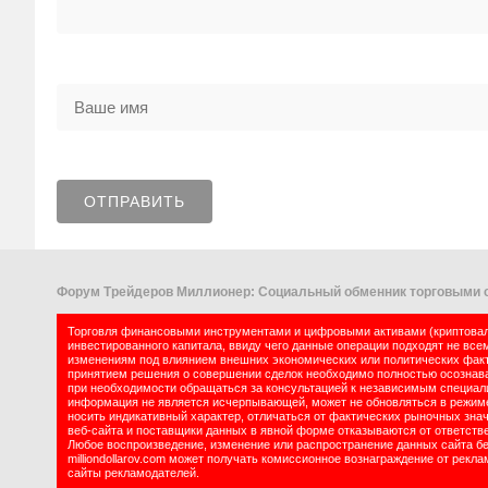
Форум Трейдеров Миллионер: Социальный обменник торговыми с
Торговля финансовыми инструментами и цифровыми активами (криптовалю
инвестированного капитала, ввиду чего данные операции подходят не все
изменениям под влиянием внешних экономических или политических факт
принятием решения о совершении сделок необходимо полностью осознават
при необходимости обращаться за консультацией к независимым специалис
информация не является исчерпывающей, может не обновляться в режиме 
носить индикативный характер, отличаться от фактических рыночных зна
веб-сайта и поставщики данных в явной форме отказываются от ответств
Любое воспроизведение, изменение или распространение данных сайта б
milliondollarov.com может получать комиссионное вознаграждение от рек
сайты рекламодателей.