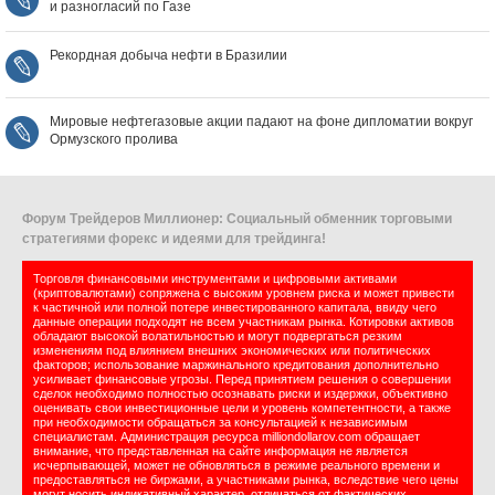
и разногласий по Газе
Рекордная добыча нефти в Бразилии
Мировые нефтегазовые акции падают на фоне дипломатии вокруг
Ормузского пролива
Форум Трейдеров Миллионер: Социальный обменник торговыми
стратегиями форекс и идеями для трейдинга!
Торговля финансовыми инструментами и цифровыми активами
(криптовалютами) сопряжена с высоким уровнем риска и может привести
к частичной или полной потере инвестированного капитала, ввиду чего
данные операции подходят не всем участникам рынка. Котировки активов
обладают высокой волатильностью и могут подвергаться резким
изменениям под влиянием внешних экономических или политических
факторов; использование маржинального кредитования дополнительно
усиливает финансовые угрозы. Перед принятием решения о совершении
сделок необходимо полностью осознавать риски и издержки, объективно
оценивать свои инвестиционные цели и уровень компетентности, а также
при необходимости обращаться за консультацией к независимым
специалистам. Администрация ресурса milliondollarov.com обращает
внимание, что представленная на сайте информация не является
исчерпывающей, может не обновляться в режиме реального времени и
предоставляться не биржами, а участниками рынка, вследствие чего цены
могут носить индикативный характер, отличаться от фактических