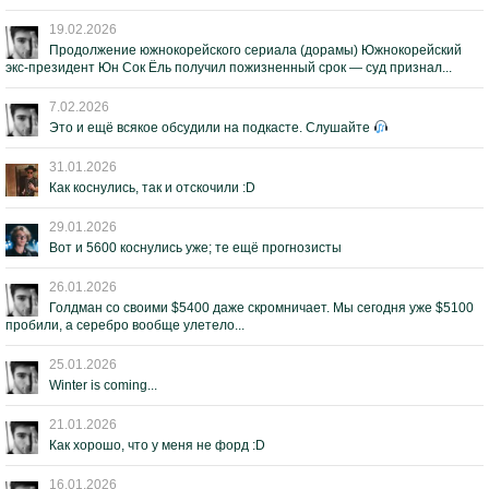
19.02.2026
Продолжение южнокорейского сериала (дорамы) Южнокорейский
экс-президент Юн Сок Ёль получил пожизненный срок — суд признал...
7.02.2026
Это и ещё всякое обсудили на подкасте. Слушайте
31.01.2026
Как коснулись, так и отскочили :D
29.01.2026
Вот и 5600 коснулись уже; те ещё прогнозисты
26.01.2026
Голдман со своими $5400 даже скромничает. Мы сегодня уже $5100
пробили, а серебро вообще улетело...
25.01.2026
Winter is coming...
21.01.2026
Как хорошо, что у меня не форд :D
16.01.2026