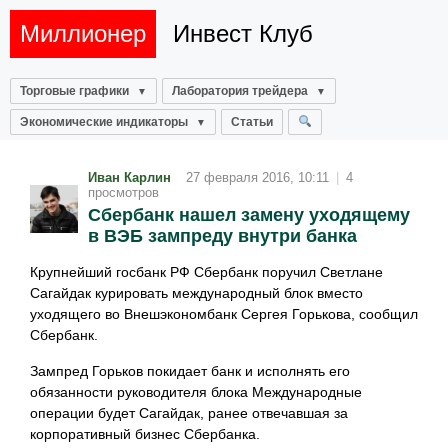
Миллионер
Инвест Клуб
Торговые графики
Лаборатория трейдера
Экономические индикаторы
Статьи
Иван Карлин
27 февраля 2016, 10:11
|
4
просмотров
Сбербанк нашел замену уходящему
в ВЭБ зампреду внутри банка
Крупнейший госбанк РФ Сбербанк поручил Светлане
Сагайдак курировать международный блок вместо
уходящего во Внешэкономбанк Сергея Горькова, сообщил
Сбербанк.
Зампред Горьков покидает банк и исполнять его
обязанности руководителя блока Международные
операции будет Сагайдак, ранее отвечавшая за
корпоративный бизнес Сбербанка.