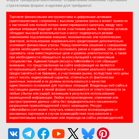
Форум Трейдеров Миллионер: Социальный обменник торговыми
стратегиями форекс и идеями для трейдинга!
Торговля финансовыми инструментами и цифровыми активами
(криптовалютами) сопряжена с высоким уровнем риска и может привести
к частичной или полной потере инвестированного капитала, ввиду чего
данные операции подходят не всем участникам рынка. Котировки активов
обладают высокой волатильностью и могут подвергаться резким
изменениям под влиянием внешних экономических или политических
факторов; использование маржинального кредитования дополнительно
усиливает финансовые угрозы. Перед принятием решения о совершении
сделок необходимо полностью осознавать риски и издержки, объективно
оценивать свои инвестиционные цели и уровень компетентности, а также
при необходимости обращаться за консультацией к независимым
специалистам. Администрация ресурса milliondollarov.com обращает
внимание, что представленная на сайте информация не является
исчерпывающей, может не обновляться в режиме реального времени и
предоставляться не биржами, а участниками рынка, вследствие чего цены
могут носить индикативный характер, отличаться от фактических
рыночных значений и не должны использоваться в качестве
единственного основания для торговых операций. Владельцы веб-сайта и
поставщики данных в явной форме отказываются от ответственности за
любые убытки или ущерб, возникшие в результате использования
размещенной информации. Любое воспроизведение, изменение или
распространение данных сайта без предварительного письменного
разрешения правообладателей строго запрещено. Ресурс
milliondollarov.com может получать комиссионное вознаграждение от
рекламных партнеров в случае взаимодействия пользователя с
маркетинговыми материалами или перехода на сайты рекламодателей.