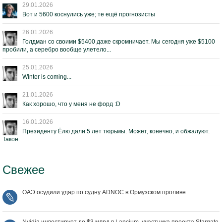
29.01.2026
Вот и 5600 коснулись уже; те ещё прогнозисты
26.01.2026
Голдман со своими $5400 даже скромничает. Мы сегодня уже $5100
пробили, а серебро вообще улетело...
25.01.2026
Winter is coming...
21.01.2026
Как хорошо, что у меня не форд :D
16.01.2026
Президенту Ёлю дали 5 лет тюрьмы. Может, конечно, и обжалуют.
Такое.
Свежее
ОАЭ осудили удар по судну ADNOC в Ормузском проливе