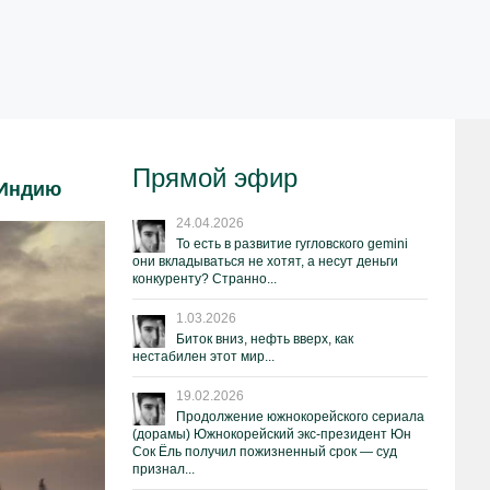
Прямой эфир
 Индию
24.04.2026
То есть в развитие гугловского gemini
они вкладываться не хотят, а несут деньги
конкуренту? Странно...
1.03.2026
Биток вниз, нефть вверх, как
нестабилен этот мир...
19.02.2026
Продолжение южнокорейского сериала
(дорамы) Южнокорейский экс-президент Юн
Сок Ёль получил пожизненный срок — суд
признал...