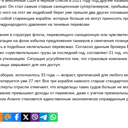
 и внесенный США в черный список в 2021 году под другим назван
арат. Он стал самым старым санкционным супертанкером, прибыв
о него на этот же индийский берег уже пришли два других попавши
ют собой стареющие корабли, которые больше не могут приносить п
еждународного давления на теневые перевозки.
ния в структуре флота, перевозящего санкционную или чувствите
атации на фоне избытка предложения танкеров и смягчения позиц
ть в подобных нелегальных перевозках. Согласно данным брокера 
х «чувствительные» грузы за последний год, составляет 21 год, чт
 утилизацию. Ситуация усугубляется тем, что страховые компании
 чаще закрывают для них доступ.
борки, исполнилось 33 года — возраст, критический для любого мо
луатируется уже 27 лет. Все три корабля намного старше стандартно
сперты отрасли отмечают, что владельцы таких судов больше не мо
ивание превышают доходы от перевозок, даже с учетом премиальных
ском Аланге становится единственным экономически оправданным