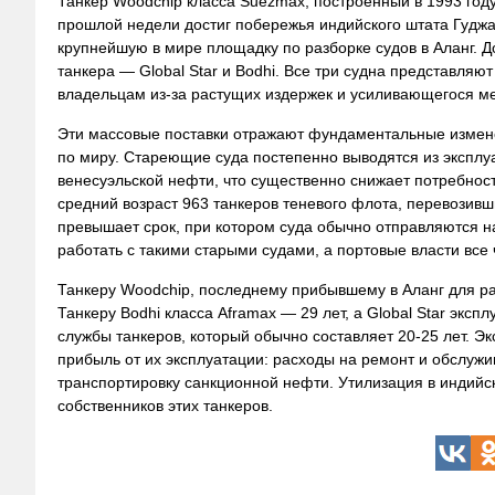
Танкер Woodchip класса Suezmax, построенный в 1993 году
прошлой недели достиг побережья индийского штата Гудж
крупнейшую в мире площадку по разборке судов в Аланг. Д
танкера — Global Star и Bodhi. Все три судна представля
владельцам из-за растущих издержек и усиливающегося м
Эти массовые поставки отражают фундаментальные измене
по миру. Стареющие суда постепенно выводятся из эксплу
венесуэльской нефти, что существенно снижает потребнос
средний возраст 963 танкеров теневого флота, перевозивши
превышает срок, при котором суда обычно отправляются на
работать с такими старыми судами, а портовые власти все
Танкеру Woodchip, последнему прибывшему в Аланг для раз
Танкеру Bodhi класса Aframax — 29 лет, а Global Star эксп
службы танкеров, который обычно составляет 20-25 лет. Эк
прибыль от их эксплуатации: расходы на ремонт и обслуж
транспортировку санкционной нефти. Утилизация в индий
собственников этих танкеров.