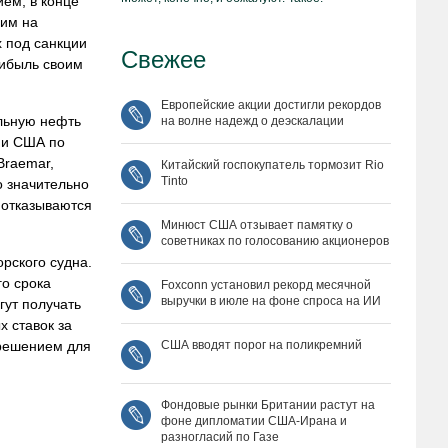
ием, в конце
шим на
х под санкции
Свежее
рибыль своим
Европейские акции достигли рекордов
льную нефть
на волне надежд о деэскалации
ии США по
Braemar,
Китайский госпокупатель тормозит Rio
Tinto
о значительно
 отказываются
Минюст США отзывает памятку о
советниках по голосованию акционеров
рского судна.
го срока
Foxconn установил рекорд месячной
выручки в июле на фоне спроса на ИИ
гут получать
 ставок за
США вводят порог на поликремний
 решением для
Фондовые рынки Британии растут на
фоне дипломатии США‑Ирана и
разногласий по Газе