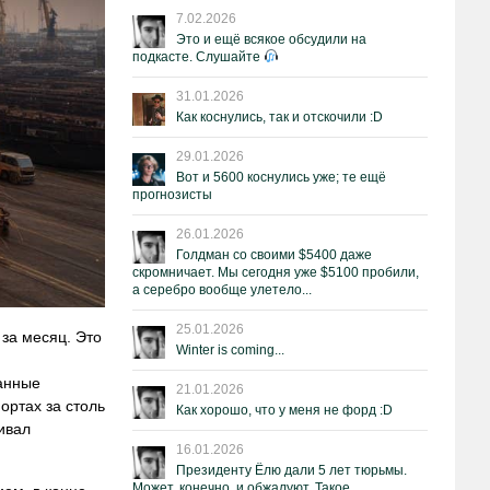
7.02.2026
Это и ещё всякое обсудили на
подкасте. Слушайте
31.01.2026
Как коснулись, так и отскочили :D
29.01.2026
Вот и 5600 коснулись уже; те ещё
прогнозисты
26.01.2026
Голдман со своими $5400 даже
скромничает. Мы сегодня уже $5100 пробили,
а серебро вообще улетело...
25.01.2026
за месяц. Это
Winter is coming...
данные
21.01.2026
ортах за столь
Как хорошо, что у меня не форд :D
ивал
16.01.2026
Президенту Ёлю дали 5 лет тюрьмы.
Может, конечно, и обжалуют. Такое.