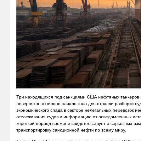
Три находящихся под санкциями США нефтяных танкеров п
невероятно активное начало года для отрасли разборки су
экономического спада в секторе нелегальных перевозок не
отслеживания судов и информацию от осведомленных источ
короткий период времени свидетельствует о серьезных изм
транспортировку санкционной нефти по всему миру.