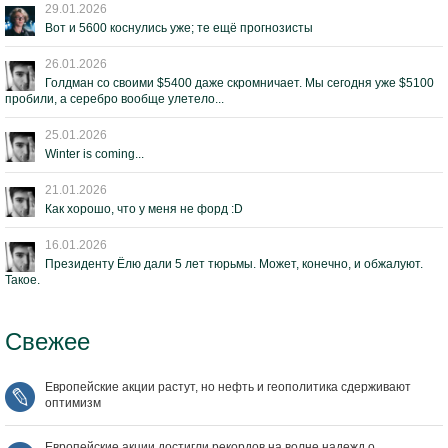
29.01.2026
Вот и 5600 коснулись уже; те ещё прогнозисты
26.01.2026
Голдман со своими $5400 даже скромничает. Мы сегодня уже $5100
пробили, а серебро вообще улетело...
25.01.2026
Winter is coming...
21.01.2026
Как хорошо, что у меня не форд :D
16.01.2026
Президенту Ёлю дали 5 лет тюрьмы. Может, конечно, и обжалуют.
Такое.
Свежее
Европейские акции растут, но нефть и геополитика сдерживают
оптимизм
Европейские акции достигли рекордов на волне надежд о