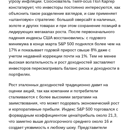
угрозу инфляции. Сооснователь TwinFocus Пол Каргер
констатирует, что инвесторы постоянно интересуются, как
объяснить такое разделение взглядов, и сам применяет
«штанговую» стратегию: большой оверсайт в наличных,
золоте и других товарах и при этом сохранение позиций в
лидирующих мегакапах роста. После первоначального
падения индексы США восстановились: с годового
минимума в конце марта S&P 500 поднялся более чем на
17% и показывает годовой прирост свыше 8% даже с
учетом недавней коррекции почти на 1%. Тем не менее
высокая волатильность и рост доходностей заставляют
инвесторов пересматривать баланс риска и доходности в
портфелях.
Рост эталонных доходностей традиционно давит на
оценки акций, так как компании и потребители
сталкиваются с более высокими затратами на
заимствования, что может подорвать экономический рост
и корпоративные прибыли. Индекс S&P 500 торговался с
форвардным коэффициентом цена/прибыль около 21,3,
что заметно выше долгосрочного среднего около 16 и
создает уязвимость к любому шоку. Представители