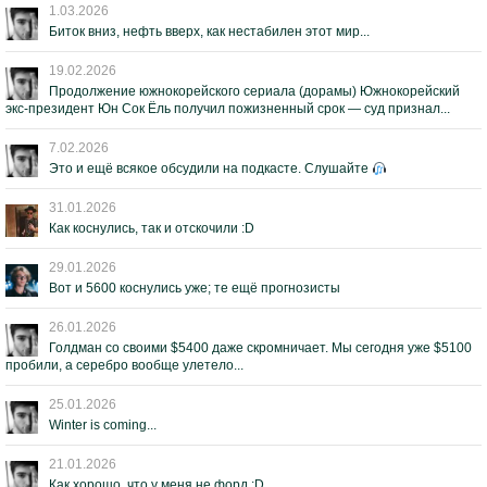
1.03.2026
Биток вниз, нефть вверх, как нестабилен этот мир...
19.02.2026
Продолжение южнокорейского сериала (дорамы) Южнокорейский
экс-президент Юн Сок Ёль получил пожизненный срок — суд признал...
7.02.2026
Это и ещё всякое обсудили на подкасте. Слушайте
31.01.2026
Как коснулись, так и отскочили :D
29.01.2026
Вот и 5600 коснулись уже; те ещё прогнозисты
26.01.2026
Голдман со своими $5400 даже скромничает. Мы сегодня уже $5100
пробили, а серебро вообще улетело...
25.01.2026
Winter is coming...
21.01.2026
Как хорошо, что у меня не форд :D