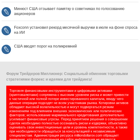
Минюст США отзывает памятку о советниках по голосованию
акционеров
Foxconn установил рекорд месячной выручки в июле на фоне спроса
на ИИ
США вводят порог на поликремний
Форум Трейдеров Миллионер: Социальный обменник торговыми
стратегиями форекс и идеями для трейдинга!
Торговля финансовыми инструментами и цифровыми активами
(криптовалютами) сопряжена с высоким уровнем риска и может привести
к частичной или полной потере инвестированного капитала, ввиду чего
данные операции подходят не всем участникам рынка. Котировки активов
обладают высокой волатильностью и могут подвергаться резким
изменениям под влиянием внешних экономических или политических
факторов; использование маржинального кредитования дополнительно
усиливает финансовые угрозы. Перед принятием решения о совершении
сделок необходимо полностью осознавать риски и издержки, объективно
оценивать свои инвестиционные цели и уровень компетентности, а также
при необходимости обращаться за консультацией к независимым
специалистам. Администрация ресурса milliondollarov.com обращает
внимание, что представленная на сайте информация не является