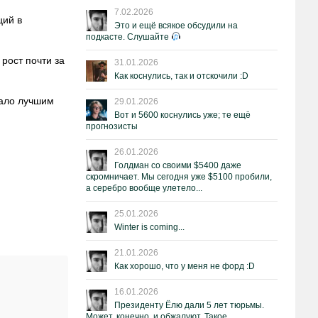
7.02.2026
ций в
Это и ещё всякое обсудили на
подкасте. Слушайте
рост почти за
31.01.2026
Как коснулись, так и отскочили :D
тало лучшим
29.01.2026
Вот и 5600 коснулись уже; те ещё
прогнозисты
26.01.2026
Голдман со своими $5400 даже
скромничает. Мы сегодня уже $5100 пробили,
а серебро вообще улетело...
25.01.2026
Winter is coming...
21.01.2026
Как хорошо, что у меня не форд :D
16.01.2026
Президенту Ёлю дали 5 лет тюрьмы.
Может, конечно, и обжалуют. Такое.