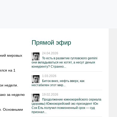
Прямой эфир
24.04.2026
ений мировых
То есть в развитие гугловского gemini
они вкладываться не хотят, а несут деньги
конкуренту? Странно...
лся на 1
1.03.2026
Биток вниз, нефть вверх, как
ри недели.
нестабилен этот мир...
нако за неделю
19.02.2026
Продолжение южнокорейского сериала
(дорамы) Южнокорейский экс-президент Юн
Сок Ёль получил пожизненный срок — суд
ня. Основными
признал...