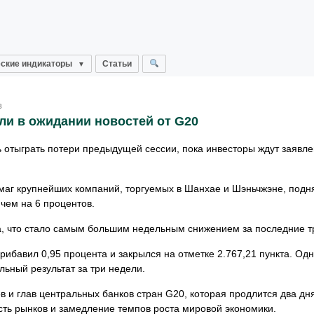
ские индикаторы
Статьи
в
ли в ожидании новостей от G20
сь отыграть потери предыдущей сессии, пока инвесторы ждут заявл
аг крупнейших компаний, торгуемых в Шанхае и Шэньчжэне, подня
 чем на 6 процентов.
а, что стало самым большим недельным снижением за последние т
ибавил 0,95 процента и закрылся на отметке 2.767,21 пункта. Од
льный результат за три недели.
в и глав центральных банков стран G20, которая продлится два д
сть рынков и замедление темпов роста мировой экономики.