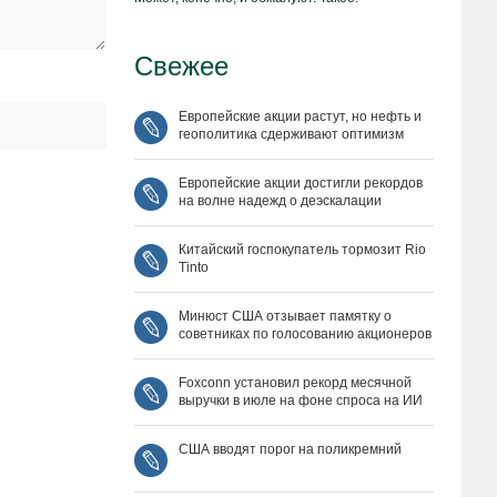
Свежее
Европейские акции растут, но нефть и
геополитика сдерживают оптимизм
Европейские акции достигли рекордов
на волне надежд о деэскалации
Китайский госпокупатель тормозит Rio
Tinto
Минюст США отзывает памятку о
советниках по голосованию акционеров
Foxconn установил рекорд месячной
выручки в июле на фоне спроса на ИИ
США вводят порог на поликремний