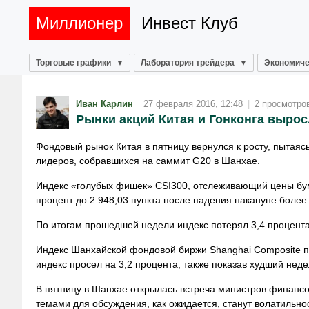
Миллионер
Инвест Клуб
Торговые графики
Лаборатория трейдера
Экономиче
Иван Карлин
27 февраля 2016, 12:48
|
2 просмотро
Рынки акций Китая и Гонконга вырос
Фондовый рынок Китая в пятницу вернулся к росту, пытая
лидеров, собравшихся на саммит G20 в Шанхае.
Индекс «голубых фишек» CSI300, отслеживающий цены бум
процент до 2.948,03 пункта после падения накануне более
По итогам прошедшей недели индекс потерял 3,4 процент
Индекс Шанхайской фондовой биржи Shanghai Composite пр
индекс просел на 3,2 процента, также показав худший неде
В пятницу в Шанхае открылась встреча министров финансо
темами для обсуждения, как ожидается, станут волатильно