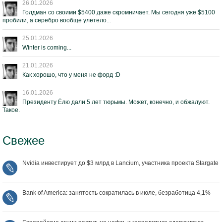
26.01.2026
Голдман со своими $5400 даже скромничает. Мы сегодня уже $5100
пробили, а серебро вообще улетело...
25.01.2026
Winter is coming...
21.01.2026
Как хорошо, что у меня не форд :D
16.01.2026
Президенту Ёлю дали 5 лет тюрьмы. Может, конечно, и обжалуют.
Такое.
Свежее
Nvidia инвестирует до $3 млрд в Lancium, участника проекта Stargate
Bank of America: занятость сократилась в июле, безработица 4,1%