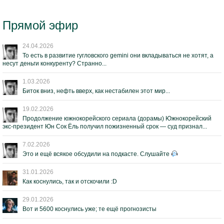
Прямой эфир
24.04.2026
То есть в развитие гугловского gemini они вкладываться не хотят, а
несут деньги конкуренту? Странно...
1.03.2026
Биток вниз, нефть вверх, как нестабилен этот мир...
19.02.2026
Продолжение южнокорейского сериала (дорамы) Южнокорейский
экс-президент Юн Сок Ёль получил пожизненный срок — суд признал...
7.02.2026
Это и ещё всякое обсудили на подкасте. Слушайте
31.01.2026
Как коснулись, так и отскочили :D
29.01.2026
Вот и 5600 коснулись уже; те ещё прогнозисты