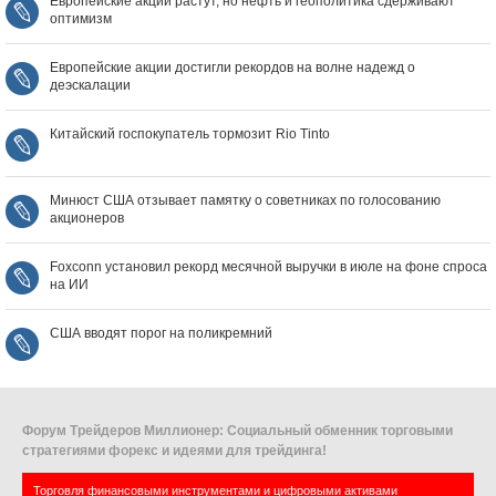
Европейские акции растут, но нефть и геополитика сдерживают
оптимизм
Европейские акции достигли рекордов на волне надежд о
деэскалации
Китайский госпокупатель тормозит Rio Tinto
Минюст США отзывает памятку о советниках по голосованию
акционеров
Foxconn установил рекорд месячной выручки в июле на фоне спроса
на ИИ
США вводят порог на поликремний
Форум Трейдеров Миллионер: Социальный обменник торговыми
стратегиями форекс и идеями для трейдинга!
Торговля финансовыми инструментами и цифровыми активами