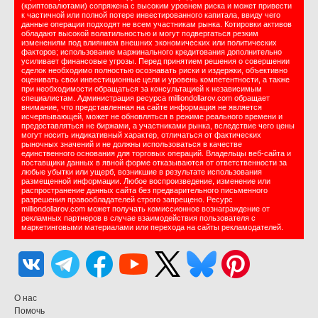
(криптовалютами) сопряжена с высоким уровнем риска и может привести
к частичной или полной потере инвестированного капитала, ввиду чего
данные операции подходят не всем участникам рынка. Котировки активов
обладают высокой волатильностью и могут подвергаться резким
изменениям под влиянием внешних экономических или политических
факторов; использование маржинального кредитования дополнительно
усиливает финансовые угрозы. Перед принятием решения о совершении
сделок необходимо полностью осознавать риски и издержки, объективно
оценивать свои инвестиционные цели и уровень компетентности, а также
при необходимости обращаться за консультацией к независимым
специалистам. Администрация ресурса milliondollarov.com обращает
внимание, что представленная на сайте информация не является
исчерпывающей, может не обновляться в режиме реального времени и
предоставляться не биржами, а участниками рынка, вследствие чего цены
могут носить индикативный характер, отличаться от фактических
рыночных значений и не должны использоваться в качестве
единственного основания для торговых операций. Владельцы веб-сайта и
поставщики данных в явной форме отказываются от ответственности за
любые убытки или ущерб, возникшие в результате использования
размещенной информации. Любое воспроизведение, изменение или
распространение данных сайта без предварительного письменного
разрешения правообладателей строго запрещено. Ресурс
milliondollarov.com может получать комиссионное вознаграждение от
рекламных партнеров в случае взаимодействия пользователя с
маркетинговыми материалами или перехода на сайты рекламодателей.
О нас
Помочь