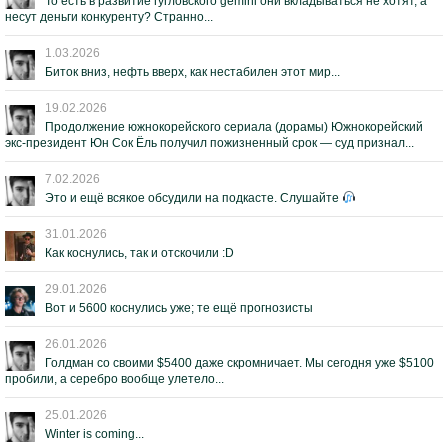
То есть в развитие гугловского gemini они вкладываться не хотят, а
несут деньги конкуренту? Странно...
1.03.2026
Биток вниз, нефть вверх, как нестабилен этот мир...
19.02.2026
Продолжение южнокорейского сериала (дорамы) Южнокорейский
экс-президент Юн Сок Ёль получил пожизненный срок — суд признал...
7.02.2026
Это и ещё всякое обсудили на подкасте. Слушайте
31.01.2026
Как коснулись, так и отскочили :D
29.01.2026
Вот и 5600 коснулись уже; те ещё прогнозисты
26.01.2026
Голдман со своими $5400 даже скромничает. Мы сегодня уже $5100
пробили, а серебро вообще улетело...
25.01.2026
Winter is coming...