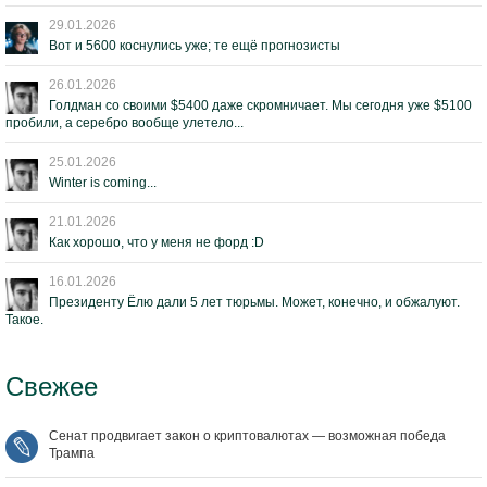
29.01.2026
Вот и 5600 коснулись уже; те ещё прогнозисты
26.01.2026
Голдман со своими $5400 даже скромничает. Мы сегодня уже $5100
пробили, а серебро вообще улетело...
25.01.2026
Winter is coming...
21.01.2026
Как хорошо, что у меня не форд :D
16.01.2026
Президенту Ёлю дали 5 лет тюрьмы. Может, конечно, и обжалуют.
Такое.
Свежее
Сенат продвигает закон о криптовалютах — возможная победа
Трампа