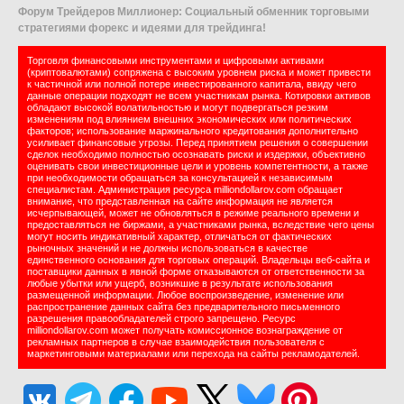
Форум Трейдеров Миллионер: Социальный обменник торговыми
стратегиями форекс и идеями для трейдинга!
Торговля финансовыми инструментами и цифровыми активами
(криптовалютами) сопряжена с высоким уровнем риска и может привести
к частичной или полной потере инвестированного капитала, ввиду чего
данные операции подходят не всем участникам рынка. Котировки активов
обладают высокой волатильностью и могут подвергаться резким
изменениям под влиянием внешних экономических или политических
факторов; использование маржинального кредитования дополнительно
усиливает финансовые угрозы. Перед принятием решения о совершении
сделок необходимо полностью осознавать риски и издержки, объективно
оценивать свои инвестиционные цели и уровень компетентности, а также
при необходимости обращаться за консультацией к независимым
специалистам. Администрация ресурса milliondollarov.com обращает
внимание, что представленная на сайте информация не является
исчерпывающей, может не обновляться в режиме реального времени и
предоставляться не биржами, а участниками рынка, вследствие чего цены
могут носить индикативный характер, отличаться от фактических
рыночных значений и не должны использоваться в качестве
единственного основания для торговых операций. Владельцы веб-сайта и
поставщики данных в явной форме отказываются от ответственности за
любые убытки или ущерб, возникшие в результате использования
размещенной информации. Любое воспроизведение, изменение или
распространение данных сайта без предварительного письменного
разрешения правообладателей строго запрещено. Ресурс
milliondollarov.com может получать комиссионное вознаграждение от
рекламных партнеров в случае взаимодействия пользователя с
маркетинговыми материалами или перехода на сайты рекламодателей.