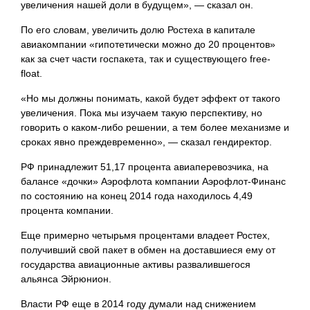
увеличения нашей доли в будущем», — сказал он.
По его словам, увеличить долю Ростеха в капитале
авиакомпании «гипотетически можно до 20 процентов»
как за счет части госпакета, так и существующего free-
float.
«Но мы должны понимать, какой будет эффект от такого
увеличения. Пока мы изучаем такую перспективу, но
говорить о каком-либо решении, а тем более механизме и
сроках явно преждевременно», — сказал гендиректор.
РФ принадлежит 51,17 процента авиаперевозчика, на
балансе «дочки» Аэрофлота компании Аэрофлот-Финанс
по состоянию на конец 2014 года находилось 4,49
процента компании.
Еще примерно четырьмя процентами владеет Ростех,
получивший свой пакет в обмен на доставшиеся ему от
государства авиационные активы развалившегося
альянса Эйрюнион.
Власти РФ еще в 2014 году думали над снижением