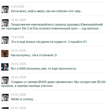
1.03.2026
Биток вниз, нефть вверх, как нестабилен этот мир...
19.02.2026
Продолжение южнокорейского сериала (дорамы) Южнокорейский
экс-президент Юн Сок Ёль получил пожизненный срок — суд признал...
7.02.2026
Это и ещё всякое обсудили на подкасте. Слушайте
31.01.2026
Как коснулись, так и отскочили :D
29.01.2026
Вот и 5600 коснулись уже; те ещё прогнозисты
26.01.2026
Голдман со своими $5400 даже скромничает. Мы сегодня уже $5100
пробили, а серебро вообще улетело...
25.01.2026
Winter is coming...
21.01.2026