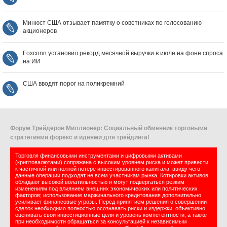
Минюст США отзывает памятку о советниках по голосованию
акционеров
Foxconn установил рекорд месячной выручки в июле на фоне спроса
на ИИ
США вводят порог на поликремний
Форум Трейдеров Миллионер: Социальный обменник торговыми
стратегиями форекс и идеями для трейдинга!
Торговля финансовыми инструментами и цифровыми активами
(криптовалютами) сопряжена с высоким уровнем риска и может привести
к частичной или полной потере инвестированного капитала, ввиду чего
данные операции подходят не всем участникам рынка. Котировки активов
обладают высокой волатильностью и могут подвергаться резким
изменениям под влиянием внешних экономических или политических
факторов; использование маржинального кредитования дополнительно
усиливает финансовые угрозы. Перед принятием решения о совершении
сделок необходимо полностью осознавать риски и издержки, объективно
оценивать свои инвестиционные цели и уровень компетентности, а также
при необходимости обращаться за консультацией к независимым