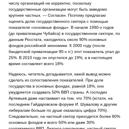
числу организаций не корректно, поскольку
государственные организации могут быть заведомо
крупнее частных. — Согласен. Поэтому предлагаю
оценить долю государственного сектора с помощью
показателя «основные фонды». В начале 1990-х годов
(до приватизации Чубайса) в государственном секторе, по
данным Росстата, находилось около 90% основных
фондов российской экономики. К 2000 году (после
бандитской приватизации 90-х гг.) этот показатель упал до
25%. В 2010 году он опустился до 19%, а в настоящее
время составляет всего 18%.
Надеюсь, читатель догадывается, какой вывод можно
сделать из сопоставления показателей. При доле
государства в основных фондах, равной 18%, оно
умудряется создавать 50% ВВП страны. А господин
Артемьев даже настаивает на том, что 70% (кстати, на
последнем Гайдаровском форуме И. Шувалову и другим
либералам больше по душе оказалась цифра 70%).
Следовательно, на частный сектор приходится более 80%
основных фондов и всего 50% или даже 30%
создаваемого ВВП. Диагноз однозначен: частный сектор