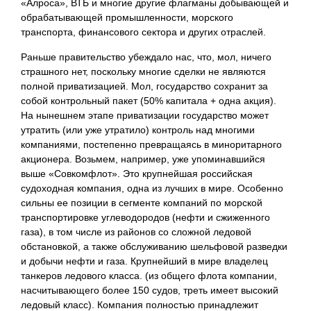
«Алроса», ВТБ и многие другие флагманы добывающей и
обрабатывающей промышленности, морского
транспорта, финансового сектора и других отраслей.
Раньше правительство убеждало нас, что, мол, ничего
страшного нет, поскольку многие сделки не являются
полной приватизацией. Мол, государство сохранит за
собой контрольный пакет (50% капитала + одна акция).
На нынешнем этапе приватизации государство может
утратить (или уже утратило) контроль над многими
компаниями, постепенно превращаясь в миноритарного
акционера. Возьмем, например, уже упоминавшийся
выше «Совкомфлот». Это крупнейшая российская
судоходная компания, одна из лучших в мире. Особенно
сильны ее позиции в сегменте компаний по морской
транспортировке углеводородов (нефти и сжиженного
газа), в том числе из районов со сложной ледовой
обстановкой, а также обслуживанию шельфовой разведки
и добычи нефти и газа. Крупнейший в мире владелец
танкеров ледового класса. (из общего флота компании,
насчитывающего более 150 судов, треть имеет высокий
ледовый класс). Компания полностью принадлежит