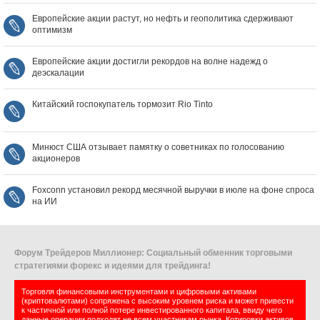
Европейские акции растут, но нефть и геополитика сдерживают
оптимизм
Европейские акции достигли рекордов на волне надежд о
деэскалации
Китайский госпокупатель тормозит Rio Tinto
Минюст США отзывает памятку о советниках по голосованию
акционеров
Foxconn установил рекорд месячной выручки в июле на фоне спроса
на ИИ
Форум Трейдеров Миллионер: Социальный обменник торговыми
стратегиями форекс и идеями для трейдинга!
Торговля финансовыми инструментами и цифровыми активами
(криптовалютами) сопряжена с высоким уровнем риска и может привести
к частичной или полной потере инвестированного капитала, ввиду чего
данные операции подходят не всем участникам рынка. Котировки активов