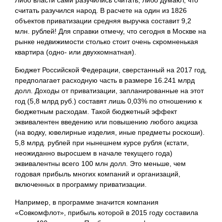
Либо власти сами разучились считать, либо думают, что
считать разучился народ. В расчете на один из 1826
объектов приватизации средняя выручка составит 9,2
млн. рублей! Для справки отмечу, что сегодня в Москве на
рынке недвижимости столько стоит очень скромненькая
квартира (одно- или двухкомнатная).
Бюджет Российской Федерации, сверстанный на 2017 год,
предполагает расходную часть в размере 16.241 млрд
долл. Доходы от приватизации, запланированные на этот
год (5,8 млрд руб.) составят лишь 0,03% по отношению к
бюджетным расходам. Такой бюджетный эффект
эквивалентен введению или повышению любого акциза
(на водку, ювелирные изделия, иные предметы роскоши).
5,8 млрд. рублей при нынешнем курсе рубля (кстати,
неожиданно выросшем в начале текущего года)
эквивалентны всего 100 млн долл. Это меньше, чем
годовая прибыль многих компаний и организаций,
включенных в программу приватизации.
Например, в программе значится компания
«Совкомфлот», прибыль которой в 2015 году составила