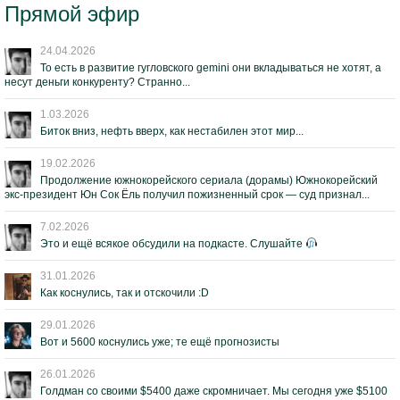
Прямой эфир
24.04.2026
То есть в развитие гугловского gemini они вкладываться не хотят, а
несут деньги конкуренту? Странно...
1.03.2026
Биток вниз, нефть вверх, как нестабилен этот мир...
19.02.2026
Продолжение южнокорейского сериала (дорамы) Южнокорейский
экс-президент Юн Сок Ёль получил пожизненный срок — суд признал...
7.02.2026
Это и ещё всякое обсудили на подкасте. Слушайте
31.01.2026
Как коснулись, так и отскочили :D
29.01.2026
Вот и 5600 коснулись уже; те ещё прогнозисты
26.01.2026
Голдман со своими $5400 даже скромничает. Мы сегодня уже $5100