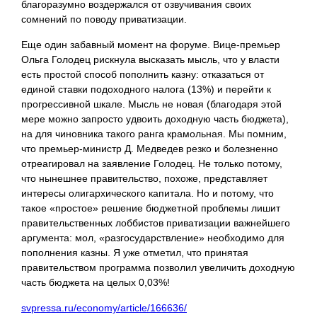
благоразумно воздержался от озвучивания своих
сомнений по поводу приватизации.
Еще один забавный момент на форуме. Вице-премьер
Ольга Голодец рискнула высказать мысль, что у власти
есть простой способ пополнить казну: отказаться от
единой ставки подоходного налога (13%) и перейти к
прогрессивной шкале. Мысль не новая (благодаря этой
мере можно запросто удвоить доходную часть бюджета),
на для чиновника такого ранга крамольная. Мы помним,
что премьер-министр Д. Медведев резко и болезненно
отреагировал на заявление Голодец. Не только потому,
что нынешнее правительство, похоже, представляет
интересы олигархического капитала. Но и потому, что
такое «простое» решение бюджетной проблемы лишит
правительственных лоббистов приватизации важнейшего
аргумента: мол, «разгосударствление» необходимо для
пополнения казны. Я уже отметил, что принятая
правительством программа позволил увеличить доходную
часть бюджета на целых 0,03%!
svpressa.ru/economy/article/166636/