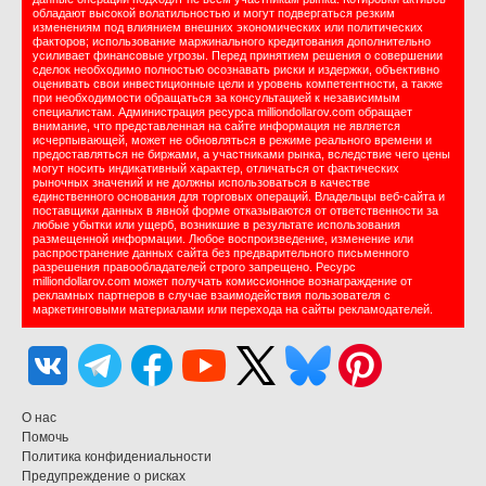
обладают высокой волатильностью и могут подвергаться резким
изменениям под влиянием внешних экономических или политических
факторов; использование маржинального кредитования дополнительно
усиливает финансовые угрозы. Перед принятием решения о совершении
сделок необходимо полностью осознавать риски и издержки, объективно
оценивать свои инвестиционные цели и уровень компетентности, а также
при необходимости обращаться за консультацией к независимым
специалистам. Администрация ресурса milliondollarov.com обращает
внимание, что представленная на сайте информация не является
исчерпывающей, может не обновляться в режиме реального времени и
предоставляться не биржами, а участниками рынка, вследствие чего цены
могут носить индикативный характер, отличаться от фактических
рыночных значений и не должны использоваться в качестве
единственного основания для торговых операций. Владельцы веб-сайта и
поставщики данных в явной форме отказываются от ответственности за
любые убытки или ущерб, возникшие в результате использования
размещенной информации. Любое воспроизведение, изменение или
распространение данных сайта без предварительного письменного
разрешения правообладателей строго запрещено. Ресурс
milliondollarov.com может получать комиссионное вознаграждение от
рекламных партнеров в случае взаимодействия пользователя с
маркетинговыми материалами или перехода на сайты рекламодателей.
О нас
Помочь
Политика конфидениальности
Предупреждение о рисках