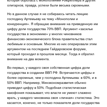
которая боролась с монополиями Рокфеллера и других
олигархов, правда, успехи были весьма скромными.
Но в данном случае я не собираюсь читать лекцию
господину Артемьеву на тему «Монополии и
конкуренция». Я обращаю внимание на приведенную им
цифру доли государства 70% ВВП. Аргумент «засилье
государства в экономике» у многих чиновников
финансово-экономического блока правительства стал
любимым и основным. Многие из них оперировали этим
аргументом на последнем Гайдаровском форуме,
который проходил в прошлом месяце. Тогда я обратил
внимание на два момента.
Во-первых, у каждого своя собственная цифра доли
государства в создании ВВП РФ. Встречаются цифры и
более скромные, чем у господина Артемьева: в 60%, и в
50% ВВП. Например, Минэкономразвития обычно
приводил цифру в 50%. Подобная статистическая
какофония показывает, что власти не умеют слажено
врать, у каждого чиновника своя «личная» статистика. Это
касается, конечно, не только показателя доли государства