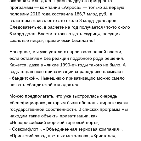
около 400 млн долл. Прибыль другого фигуранта
программы — компании «Алроса» — только за первую
половину 2016 года составила 186,7 млрд руб., в
валютном эквиваленте это около 3 млрд. долларов.
Следовательно, в расчете на год получается что-то около
6 млрд долл. Власти готовы отдать «куриц», несущих
«золотые яйца», практически бесплатно!
Наверное, мы уже устали от произвола нашей власти,
если оставляем без реакции подобного рода решения.
Кажется, даже в «лихие 1990-е» годы такого не было. А
ведь тогдашнюю приватизации справедливо называют
«бандитской». Нынешнюю приватизацию можно смело
назвать «бандитской в квадрате».
Можно предполагать, что уже выстроилась очередь
«бенефициаров», которым были обещаны жирные куски
государственной собственности. В списках программ мы
находим такие объекты приватизации, как
«Новороссийский морской торговый порт»,
«Совкомфлот», «Объединенная зерновая компания»,
«Приокский завод цветных металлов», «Кристалл»,