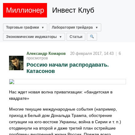
Миллионер
Инвест Клуб
Торговые графики
Лаборатория трейдера
Экономические индикаторы
Статьи
Александр Комаров
20 февраля 2017, 14:43
|
6
просмотров
Россию начали распродавать.
Катасонов
Нас ждет новая волна приватизации: «бандитская в
квадрате»
Многие текущие международные события (например,
приход в Белый дом Дональда Трампа, обострение
ситуации на юго-востоке Украины, война в Сирии и т. п.)
отодвинули на второй и даже третий план острейшие
проблемы внутренней жизни России. Прежде всего