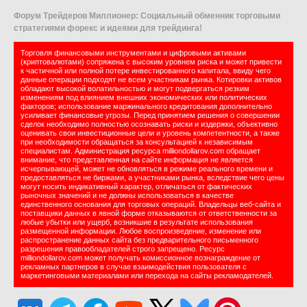
Форум Трейдеров Миллионер: Социальный обменник торговыми
стратегиями форекс и идеями для трейдинга!
Торговля финансовыми инструментами и цифровыми активами
(криптовалютами) сопряжена с высоким уровнем риска и может привести
к частичной или полной потере инвестированного капитала, ввиду чего
данные операции подходят не всем участникам рынка. Котировки активов
обладают высокой волатильностью и могут подвергаться резким
изменениям под влиянием внешних экономических или политических
факторов; использование маржинального кредитования дополнительно
усиливает финансовые угрозы. Перед принятием решения о совершении
сделок необходимо полностью осознавать риски и издержки, объективно
оценивать свои инвестиционные цели и уровень компетентности, а также
при необходимости обращаться за консультацией к независимым
специалистам. Администрация ресурса milliondollarov.com обращает
внимание, что представленная на сайте информация не является
исчерпывающей, может не обновляться в режиме реального времени и
предоставляться не биржами, а участниками рынка, вследствие чего цены
могут носить индикативный характер, отличаться от фактических
рыночных значений и не должны использоваться в качестве
единственного основания для торговых операций. Владельцы веб-сайта и
поставщики данных в явной форме отказываются от ответственности за
любые убытки или ущерб, возникшие в результате использования
размещенной информации. Любое воспроизведение, изменение или
распространение данных сайта без предварительного письменного
разрешения правообладателей строго запрещено. Ресурс
milliondollarov.com может получать комиссионное вознаграждение от
рекламных партнеров в случае взаимодействия пользователя с
маркетинговыми материалами или перехода на сайты рекламодателей.