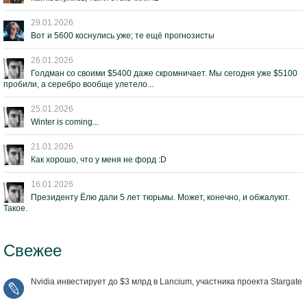
29.01.2026
Вот и 5600 коснулись уже; те ещё прогнозисты
26.01.2026
Голдман со своими $5400 даже скромничает. Мы сегодня уже $5100
пробили, а серебро вообще улетело...
25.01.2026
Winter is coming...
21.01.2026
Как хорошо, что у меня не форд :D
16.01.2026
Президенту Ёлю дали 5 лет тюрьмы. Может, конечно, и обжалуют.
Такое.
Свежее
Nvidia инвестирует до $3 млрд в Lancium, участника проекта Stargate