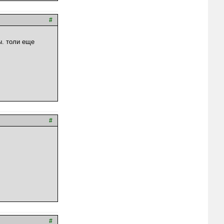
#
ы. толи еще
#
#