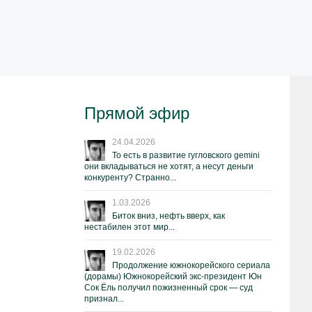
Прямой эфир
24.04.2026
То есть в развитие гугловского gemini
они вкладываться не хотят, а несут деньги
конкуренту? Странно...
1.03.2026
Биток вниз, нефть вверх, как
нестабилен этот мир...
19.02.2026
Продолжение южнокорейского сериала
(дорамы) Южнокорейский экс-президент Юн
Сок Ёль получил пожизненный срок — суд
признал...