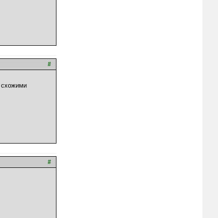
#
о схожими
#