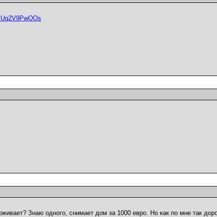
v=vUq2V9PwOOs
оживает? Знаю одного, снимает дом за 1000 евро. Но как по мне так доро