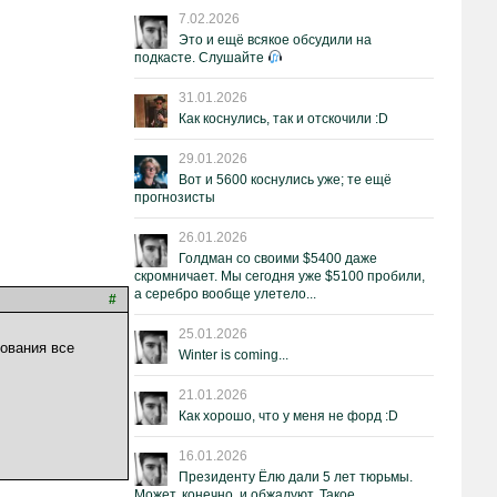
7.02.2026
Это и ещё всякое обсудили на
подкасте. Слушайте
31.01.2026
Как коснулись, так и отскочили :D
29.01.2026
Вот и 5600 коснулись уже; те ещё
прогнозисты
26.01.2026
Голдман со своими $5400 даже
скромничает. Мы сегодня уже $5100 пробили,
а серебро вообще улетело...
#
25.01.2026
зования все
Winter is coming...
21.01.2026
Как хорошо, что у меня не форд :D
16.01.2026
Президенту Ёлю дали 5 лет тюрьмы.
Может, конечно, и обжалуют. Такое.