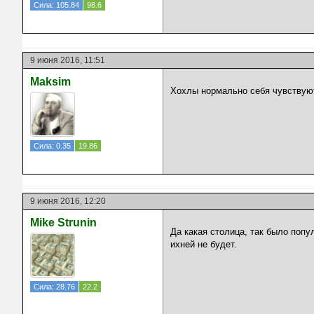
Сила: 105.84
98.6
9 июня 2016, 11:51
Maksim
Хохлы нормально себя чувствуют.
Сила: 0.35
19.86
9 июня 2016, 12:20
Mike Strunin
Да какая столица, так было попу
ихней не будет.
Сила: 28.76
22.2