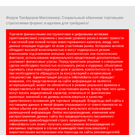
Форум Трейдеров Миллионер: Социальный обменник торговыми
стратегиями форекс и идеями для трейдинга!
Торговля финансовыми инструментами и цифровыми активами
(криптовалютами) сопряжена с высоким уровнем риска и может привести
к частичной или полной потере инвестированного капитала, ввиду чего
данные операции подходят не всем участникам рынка. Котировки активов
обладают высокой волатильностью и могут подвергаться резким
изменениям под влиянием внешних экономических или политических
факторов; использование маржинального кредитования дополнительно
усиливает финансовые угрозы. Перед принятием решения о совершении
сделок необходимо полностью осознавать риски и издержки, объективно
оценивать свои инвестиционные цели и уровень компетентности, а также
при необходимости обращаться за консультацией к независимым
специалистам. Администрация ресурса milliondollarov.com обращает
внимание, что представленная на сайте информация не является
исчерпывающей, может не обновляться в режиме реального времени и
предоставляться не биржами, а участниками рынка, вследствие чего цены
могут носить индикативный характер, отличаться от фактических
рыночных значений и не должны использоваться в качестве
единственного основания для торговых операций. Владельцы веб-сайта и
поставщики данных в явной форме отказываются от ответственности за
любые убытки или ущерб, возникшие в результате использования
размещенной информации. Любое воспроизведение, изменение или
распространение данных сайта без предварительного письменного
разрешения правообладателей строго запрещено. Ресурс
milliondollarov.com может получать комиссионное вознаграждение от
рекламных партнеров в случае взаимодействия пользователя с
маркетинговыми материалами или перехода на сайты рекламодателей.