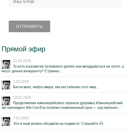
Прямой эфир
24.04.2026
То есть в развитие гугловского gemini они вкладываться не хотят, а
несут деньги конкуренту? Странно...
1.03.2026
Биток вниз, нефть вверх, как нестабилен этот мир...
19.02.2026
Продолжение южнокорейского сериала (дорамы) Южнокорейский
экс-президент Юн Сок Ёль получил пожизненный срок — суд признал...
7.02.2026
Это и ещё всякое обсудили на подкасте. Слушайте