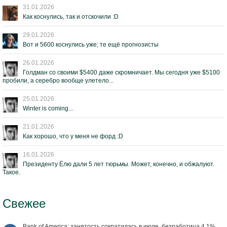
31.01.2026
Как коснулись, так и отскочили :D
29.01.2026
Вот и 5600 коснулись уже; те ещё прогнозисты
26.01.2026
Голдман со своими $5400 даже скромничает. Мы сегодня уже $5100
пробили, а серебро вообще улетело...
25.01.2026
Winter is coming...
21.01.2026
Как хорошо, что у меня не форд :D
16.01.2026
Президенту Ёлю дали 5 лет тюрьмы. Может, конечно, и обжалуют.
Такое.
Свежее
Bank of America: занятость сократилась в июле, безработица 4,1%