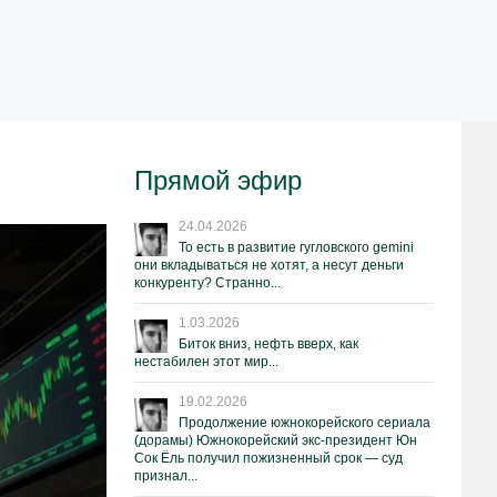
Прямой эфир
24.04.2026
То есть в развитие гугловского gemini
они вкладываться не хотят, а несут деньги
конкуренту? Странно...
1.03.2026
Биток вниз, нефть вверх, как
нестабилен этот мир...
19.02.2026
Продолжение южнокорейского сериала
(дорамы) Южнокорейский экс-президент Юн
Сок Ёль получил пожизненный срок — суд
признал...