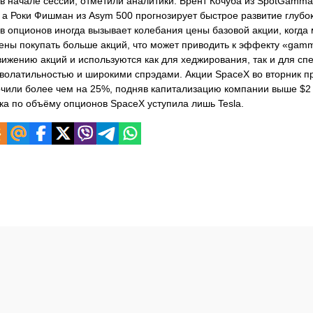
в начале сессии, отметили аналитики: Брент Кочуба из SpotGamma
, а Роки Фишман из Asym 500 прогнозирует быстрое развитие глубо
в опционов иногда вызывает колебания цены базовой акции, когда 
ены покупать больше акций, что может приводить к эффекту «gam
жению акций и используются как для хеджирования, так и для спе
 волатильностью и широкими спрэдами. Акции SpaceX во вторник п
очили более чем на 25%, подняв капитализацию компании выше $2 
ика по объёму опционов SpaceX уступила лишь Tesla.