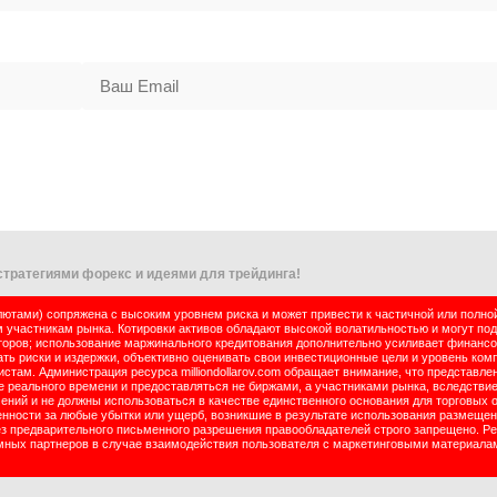
тратегиями форекс и идеями для трейдинга!
тами) сопряжена с высоким уровнем риска и может привести к частичной или полно
м участникам рынка. Котировки активов обладают высокой волатильностью и могут по
оров; использование маржинального кредитования дополнительно усиливает финансо
ь риски и издержки, объективно оценивать свои инвестиционные цели и уровень комп
там. Администрация ресурса milliondollarov.com обращает внимание, что представле
реального времени и предоставляться не биржами, а участниками рынка, вследствие
чений и не должны использоваться в качестве единственного основания для торговых 
енности за любые убытки или ущерб, возникшие в результате использования размеще
ез предварительного письменного разрешения правообладателей строго запрещено. Р
ламных партнеров в случае взаимодействия пользователя с маркетинговыми материала