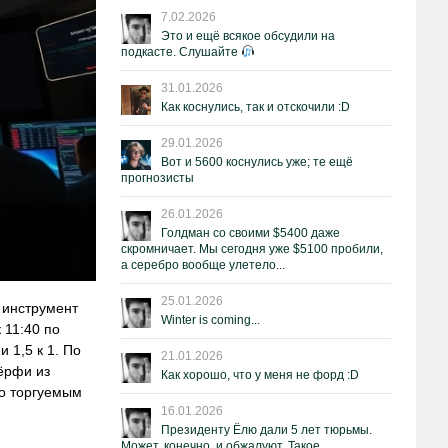
7.02.2026
Это и ещё всякое обсудили на
подкасте. Слушайте
31.01.2026
Как коснулись, так и отскочили :D
29.01.2026
Вот и 5600 коснулись уже; те ещё
прогнозисты
26.01.2026
Голдман со своими $5400 даже
скромничает. Мы сегодня уже $5100 пробили,
а серебро вообще улетело...
25.01.2026
 инструмент
Winter is coming...
 11:40 по
 1,5 к 1. По
21.01.2026
ёрфи из
Как хорошо, что у меня не форд :D
но торгуемым
16.01.2026
Президенту Ёлю дали 5 лет тюрьмы.
Может, конечно, и обжалуют. Такое.