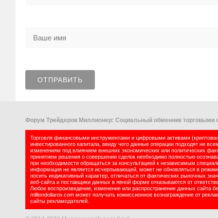
Форум Трейдеров Миллионер: Социальный обменник торговыми с
Торговля финансовыми инструментами и цифровыми активами (криптовалю
инвестированного капитала, ввиду чего данные операции подходят не все
изменениям под влиянием внешних экономических или политических факт
принятием решения о совершении сделок необходимо полностью осознават
при необходимости обращаться за консультацией к независимым специалис
информация не является исчерпывающей, может не обновляться в режиме 
носить индикативный характер, отличаться от фактических рыночных зна
веб-сайта и поставщики данных в явной форме отказываются от ответств
Любое воспроизведение, изменение или распространение данных сайта б
milliondollarov.com может получать комиссионное вознаграждение от рек
сайты рекламодателей.