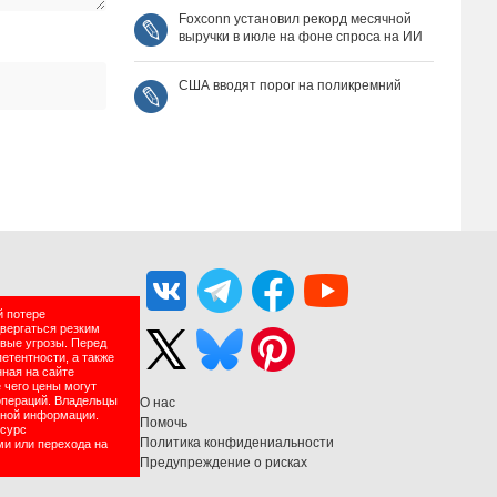
Foxconn установил рекорд месячной
выручки в июле на фоне спроса на ИИ
США вводят порог на поликремний
й потере
двергаться резким
вые угрозы. Перед
етентности, а также
нная на сайте
 чего цены могут
операций. Владельцы
О нас
нной информации.
Помочь
есурс
Политика конфидениальности
ми или перехода на
Предупреждение о рисках