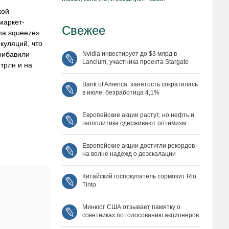
кой
маркет-
Свежее
ma squeeze».
куляций, что
рибавили
Nvidia инвестирует до $3 млрд в
Lancium, участника проекта Stargate
трлн и на
Bank of America: занятость сократилась
в июле, безработица 4,1%
Европейские акции растут, но нефть и
геополитика сдерживают оптимизм
Европейские акции достигли рекордов
на волне надежд о деэскалации
Китайский госпокупатель тормозит Rio
Tinto
Минюст США отзывает памятку о
советниках по голосованию акционеров