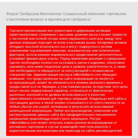
Форум Трейдеров Миллионер: Социальный обменник торговыми
стратегиями форекс и идеями для трейдинга!
Торговля финансовыми инструментами и цифровыми активами
(криптовалютами) сопряжена с высоким уровнем риска и может привести
к частичной или полной потере инвестированного капитала, ввиду чего
данные операции подходят не всем участникам рынка. Котировки активов
обладают высокой волатильностью и могут подвергаться резким
изменениям под влиянием внешних экономических или политических
факторов; использование маржинального кредитования дополнительно
усиливает финансовые угрозы. Перед принятием решения о совершении
сделок необходимо полностью осознавать риски и издержки, объективно
оценивать свои инвестиционные цели и уровень компетентности, а также
при необходимости обращаться за консультацией к независимым
специалистам. Администрация ресурса milliondollarov.com обращает
внимание, что представленная на сайте информация не является
исчерпывающей, может не обновляться в режиме реального времени и
предоставляться не биржами, а участниками рынка, вследствие чего цены
могут носить индикативный характер, отличаться от фактических
рыночных значений и не должны использоваться в качестве
единственного основания для торговых операций. Владельцы веб-сайта и
поставщики данных в явной форме отказываются от ответственности за
любые убытки или ущерб, возникшие в результате использования
размещенной информации. Любое воспроизведение, изменение или
распространение данных сайта без предварительного письменного
разрешения правообладателей строго запрещено. Ресурс
milliondollarov.com может получать комиссионное вознаграждение от
рекламных партнеров в случае взаимодействия пользователя с
маркетинговыми материалами или перехода на сайты рекламодателей.