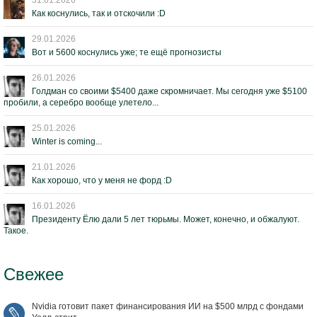
Как коснулись, так и отскочили :D
29.01.2026
Вот и 5600 коснулись уже; те ещё прогнозисты
26.01.2026
Голдман со своими $5400 даже скромничает. Мы сегодня уже $5100
пробили, а серебро вообще улетело...
25.01.2026
Winter is coming...
21.01.2026
Как хорошо, что у меня не форд :D
16.01.2026
Президенту Ёлю дали 5 лет тюрьмы. Может, конечно, и обжалуют.
Такое.
Свежее
Nvidia готовит пакет финансирования ИИ на $500 млрд с фондами