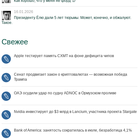
Как хорошо, что у меня не форд :D
16.01.2026
Президенту Ёлю дали 5 лет тюрьмы. Может, конечно, и обжалуют.
Такое.
Свежее
Apple тестирует память CXMT на фоне дефицита чипов
Сенат продвигает закон о криптовалютах — возможная победа
Трампа
ОАЭ осудили удар по судну ADNOC в Ормузском проливе
Nvidia инвестирует до $3 млрд в Lancium, участника проекта Stargate
Bank of America: занятость сократилась в июле, безработица 4,1%