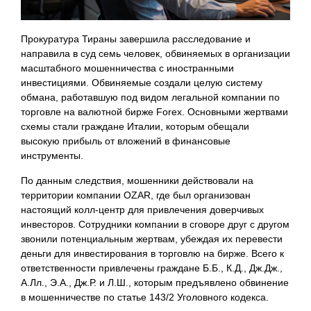
Прокуратура Тираны завершила расследование и
направила в суд семь человек, обвиняемых в организации
масштабного мошенничества с иностранными
инвестициями. Обвиняемые создали целую систему
обмана, работавшую под видом легальной компании по
торговле на валютной бирже Forex. Основными жертвами
схемы стали граждане Италии, которым обещали
высокую прибыль от вложений в финансовые
инструменты.
По данным следствия, мошенники действовали на
территории компании OZAR, где был организован
настоящий колл-центр для привлечения доверчивых
инвесторов. Сотрудники компании в сговоре друг с другом
звонили потенциальным жертвам, убеждая их перевести
деньги для инвестирования в торговлю на бирже. Всего к
ответственности привлечены граждане Б.Б., К.Д., Дж.Дж.,
А.Лл., Э.А., Дж.Р. и Л.Ш., которым предъявлено обвинение
в мошенничестве по статье 143/2 Уголовного кодекса.