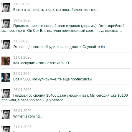
1.03.2026
Биток вниз, нефть вверх, как нестабилен этот мир...
19.02.2026
Продолжение южнокорейского сериала (дорамы) Южнокорейский
экс-президент Юн Сок Ёль получил пожизненный срок — суд признал...
7.02.2026
Это и ещё всякое обсудили на подкасте. Слушайте
31.01.2026
Как коснулись, так и отскочили :D
29.01.2026
Вот и 5600 коснулись уже; те ещё прогнозисты
26.01.2026
Голдман со своими $5400 даже скромничает. Мы сегодня уже $5100
пробили, а серебро вообще улетело...
25.01.2026
Winter is coming...
21.01.2026