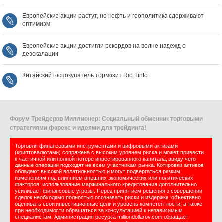
Европейские акции растут, но нефть и геополитика сдерживают
оптимизм
Европейские акции достигли рекордов на волне надежд о
деэскалации
Китайский госпокупатель тормозит Rio Tinto
Форум Трейдеров Миллионер: Социальный обменник торговыми
стратегиями форекс и идеями для трейдинга!
Торговля финансовыми инструментами и цифровыми активами
(криптовалютами) сопряжена с высоким уровнем риска и может привести
к частичной или полной потере инвестированного капитала, ввиду чего
данные операции подходят не всем участникам рынка. Котировки активов
обладают высокой волатильностью и могут подвергаться резким
изменениям под влиянием внешних экономических или политических
факторов; использование маржинального кредитования дополнительно
усиливает финансовые угрозы. Перед принятием решения о совершении
сделок необходимо полностью осознавать риски и издержки, объективно
оценивать свои инвестиционные цели и уровень компетентности, а также
при необходимости обращаться за консультацией к независимым
специалистам. Администрация ресурса milliondollarov.com обращает