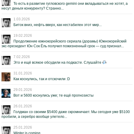
То есть в развитие гугловского gemini они вкладываться не хотят, а
несут деньги конкуренту? Странно...
1.03.2026
Биток вниз, нефть вверх, как нестабилен этот мир...
19.02.2026
Продолжение южнокорейского сериала (дорамы) Южнокорейский
экс-президент Юн Сок Ёль получил пожизненный срок — суд признал...
7.02.2026
Это и ещё всякое обсудили на подкасте. Слушайте
31.01.2026
Как коснулись, так и отскочили :D
29.01.2026
Вот и 5600 коснулись уже; те ещё прогнозисты
26.01.2026
Голдман со своими $5400 даже скромничает. Мы сегодня уже $5100
пробили, а серебро вообще улетело...
25.01.2026
Winter is coming...