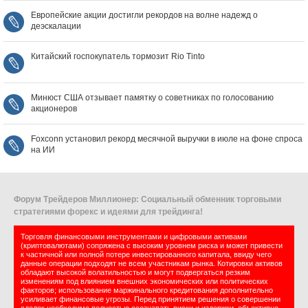
Европейские акции достигли рекордов на волне надежд о
деэскалации
Китайский госпокупатель тормозит Rio Tinto
Минюст США отзывает памятку о советниках по голосованию
акционеров
Foxconn установил рекорд месячной выручки в июле на фоне спроса
на ИИ
Форум Трейдеров Миллионер: Социальный обменник торговыми
стратегиями форекс и идеями для трейдинга!
Торговля финансовыми инструментами и цифровыми активами
(криптовалютами) сопряжена с высоким уровнем риска и может привести
к частичной или полной потере инвестированного капитала, ввиду чего
данные операции подходят не всем участникам рынка. Котировки активов
обладают высокой волатильностью и могут подвергаться резким
изменениям под влиянием внешних экономических или политических
факторов; использование маржинального кредитования дополнительно
усиливает финансовые угрозы. Перед принятием решения о совершении