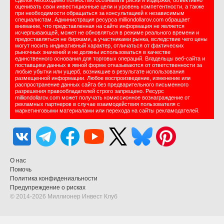
сделок необходимо полностью осознавать риски и издержки, объективно
оценивать свои инвестиционные цели и уровень компетентности, а также
при необходимости обращаться за консультацией к независимым
специалистам. Администрация ресурса milliondollarov.com обращает
внимание, что представленная на сайте информация не является
исчерпывающей, может не обновляться в режиме реального времени и
предоставляться не биржами, а участниками рынка, вследствие чего цены
могут носить индикативный характер, отличаться от фактических
рыночных значений и не должны использоваться в качестве
единственного основания для торговых операций. Владельцы веб-сайта и
поставщики данных в явной форме отказываются от ответственности за
любые убытки или ущерб, возникшие в результате использования
размещенной информации. Любое воспроизведение, изменение или
распространение данных сайта без предварительного письменного
разрешения правообладателей строго запрещено. Ресурс
milliondollarov.com может получать комиссионное вознаграждение от
рекламных партнеров в случае взаимодействия пользователя с
маркетинговыми материалами или перехода на сайты рекламодателей.
О нас
Помочь
Политика конфидениальности
Предупреждение о рисках
© 2014-2026 Миллионер Инвест Клуб