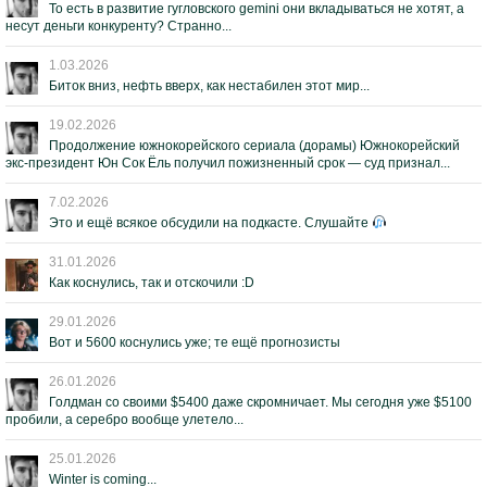
То есть в развитие гугловского gemini они вкладываться не хотят, а
несут деньги конкуренту? Странно...
1.03.2026
Биток вниз, нефть вверх, как нестабилен этот мир...
19.02.2026
Продолжение южнокорейского сериала (дорамы) Южнокорейский
экс-президент Юн Сок Ёль получил пожизненный срок — суд признал...
7.02.2026
Это и ещё всякое обсудили на подкасте. Слушайте
31.01.2026
Как коснулись, так и отскочили :D
29.01.2026
Вот и 5600 коснулись уже; те ещё прогнозисты
26.01.2026
Голдман со своими $5400 даже скромничает. Мы сегодня уже $5100
пробили, а серебро вообще улетело...
25.01.2026
Winter is coming...