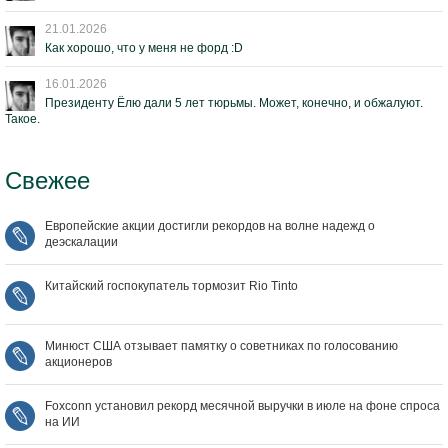
21.01.2026
Как хорошо, что у меня не форд :D
16.01.2026
Президенту Ёлю дали 5 лет тюрьмы. Может, конечно, и обжалуют.
Такое.
Свежее
Европейские акции достигли рекордов на волне надежд о
деэскалации
Китайский госпокупатель тормозит Rio Tinto
Минюст США отзывает памятку о советниках по голосованию
акционеров
Foxconn установил рекорд месячной выручки в июле на фоне спроса
на ИИ