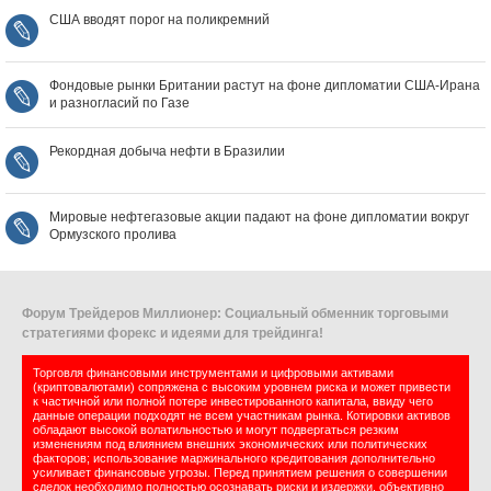
США вводят порог на поликремний
Фондовые рынки Британии растут на фоне дипломатии США‑Ирана
и разногласий по Газе
Рекордная добыча нефти в Бразилии
Мировые нефтегазовые акции падают на фоне дипломатии вокруг
Ормузского пролива
Форум Трейдеров Миллионер: Социальный обменник торговыми
стратегиями форекс и идеями для трейдинга!
Торговля финансовыми инструментами и цифровыми активами
(криптовалютами) сопряжена с высоким уровнем риска и может привести
к частичной или полной потере инвестированного капитала, ввиду чего
данные операции подходят не всем участникам рынка. Котировки активов
обладают высокой волатильностью и могут подвергаться резким
изменениям под влиянием внешних экономических или политических
факторов; использование маржинального кредитования дополнительно
усиливает финансовые угрозы. Перед принятием решения о совершении
сделок необходимо полностью осознавать риски и издержки, объективно