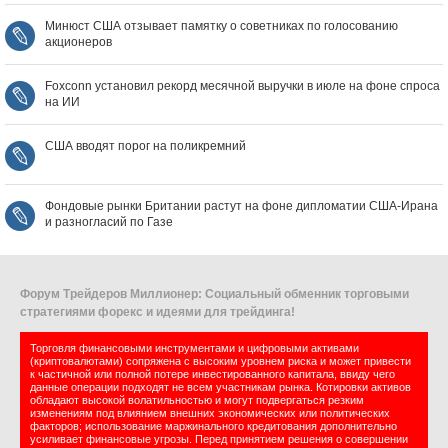
Минюст США отзывает памятку о советниках по голосованию
акционеров
Foxconn установил рекорд месячной выручки в июле на фоне спроса
на ИИ
США вводят порог на поликремний
Фондовые рынки Британии растут на фоне дипломатии США‑Ирана
и разногласий по Газе
Форум Трейдеров Миллионер: Социальный обменник торговыми
стратегиями форекс и идеями для трейдинга!
Торговля финансовыми инструментами и цифровыми активами
(криптовалютами) сопряжена с высоким уровнем риска и может привести
к частичной или полной потере инвестированного капитала, ввиду чего
данные операции подходят не всем участникам рынка. Котировки активов
обладают высокой волатильностью и могут подвергаться резким
изменениям под влиянием внешних экономических или политических
факторов; использование маржинального кредитования дополнительно
усиливает финансовые угрозы. Перед принятием решения о совершении