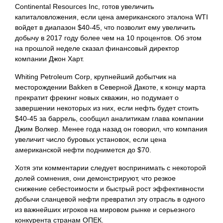
Continental Resources Inc, готов увеличить
капиталовложения, если цена американского эталона WTI
войдет в диапазон $40-45, что позволит ему увеличить
добычу в 2017 году более чем на 10 процентов. Об этом
на прошлой неделе сказал финансовый директор
компании Джон Харт.
Whiting Petroleum Corp, крупнейший добытчик на
месторождении Bakken в Северной Дакоте, к концу марта
прекратит фрекинг новых скважин, но подумает о
завершении некоторых из них, если нефть будет стоить
$40-45 за баррель, сообщил аналитикам глава компании
Джим Волкер. Менее года назад он говорил, что компания
увеличит число буровых установок, если цена
американской нефти поднимется до $70.
Хотя эти комментарии следует воспринимать с некоторой
долей сомнения, они демонстрируют, что резкое
снижение себестоимости и быстрый рост эффективности
добычи сланцевой
нефти превратил эту отрасль в одного
из важнейших игроков на мировом рынке и серьезного
конкурента странам ОПЕК.