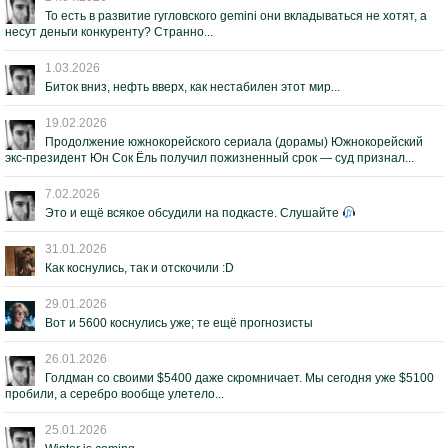
То есть в развитие гугловского gemini они вкладываться не хотят, а
несут деньги конкуренту? Странно...
1.03.2026
Биток вниз, нефть вверх, как нестабилен этот мир...
19.02.2026
Продолжение южнокорейского сериала (дорамы) Южнокорейский
экс-президент Юн Сок Ёль получил пожизненный срок — суд признал...
7.02.2026
Это и ещё всякое обсудили на подкасте. Слушайте
31.01.2026
Как коснулись, так и отскочили :D
29.01.2026
Вот и 5600 коснулись уже; те ещё прогнозисты
26.01.2026
Голдман со своими $5400 даже скромничает. Мы сегодня уже $5100
пробили, а серебро вообще улетело...
25.01.2026