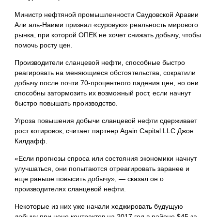
Министр нефтяной промышленности Саудовской Аравии
Али аль-Наими признал «суровую» реальность мирового
рынка, при которой ОПЕК не хочет снижать добычу, чтобы
помочь росту цен.
Производители сланцевой нефти, способные быстро
реагировать на меняющиеся обстоятельства, сократили
добычу после почти 70-процентного падения цен, но они
способны затормозить их возможный рост, если начнут
быстро повышать производство.
Угроза повышения добычи сланцевой нефти сдерживает
рост котировок, считает партнер Again Capital LLC Джон
Килдафф.
«Если прогнозы спроса или состояния экономики начнут
улучшаться, они попытаются отреагировать заранее и
еще раньше повысить добычу», — сказал он о
производителях сланцевой нефти.
Некоторые из них уже начали хеджировать будущую
добычу при цене контрактов на 2017 год в районе $45 за