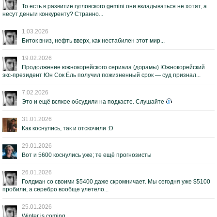
То есть в развитие гугловского gemini они вкладываться не хотят, а
несут деньги конкуренту? Странно...
1.03.2026
Биток вниз, нефть вверх, как нестабилен этот мир...
19.02.2026
Продолжение южнокорейского сериала (дорамы) Южнокорейский
экс-президент Юн Сок Ёль получил пожизненный срок — суд признал...
7.02.2026
Это и ещё всякое обсудили на подкасте. Слушайте
31.01.2026
Как коснулись, так и отскочили :D
29.01.2026
Вот и 5600 коснулись уже; те ещё прогнозисты
26.01.2026
Голдман со своими $5400 даже скромничает. Мы сегодня уже $5100
пробили, а серебро вообще улетело...
25.01.2026
Winter is coming...