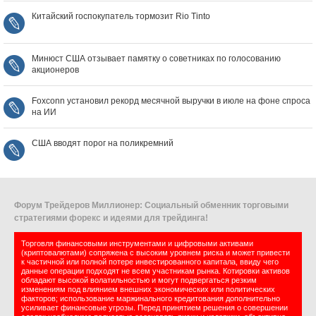
Китайский госпокупатель тормозит Rio Tinto
Минюст США отзывает памятку о советниках по голосованию
акционеров
Foxconn установил рекорд месячной выручки в июле на фоне спроса
на ИИ
США вводят порог на поликремний
Форум Трейдеров Миллионер: Социальный обменник торговыми
стратегиями форекс и идеями для трейдинга!
Торговля финансовыми инструментами и цифровыми активами
(криптовалютами) сопряжена с высоким уровнем риска и может привести
к частичной или полной потере инвестированного капитала, ввиду чего
данные операции подходят не всем участникам рынка. Котировки активов
обладают высокой волатильностью и могут подвергаться резким
изменениям под влиянием внешних экономических или политических
факторов; использование маржинального кредитования дополнительно
усиливает финансовые угрозы. Перед принятием решения о совершении