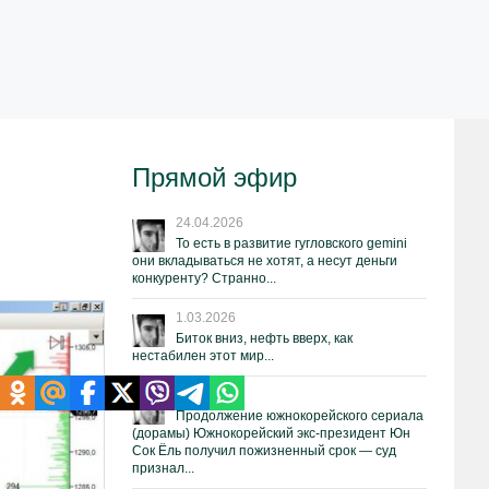
Прямой эфир
24.04.2026
То есть в развитие гугловского gemini
они вкладываться не хотят, а несут деньги
конкуренту? Странно...
1.03.2026
Биток вниз, нефть вверх, как
нестабилен этот мир...
19.02.2026
Продолжение южнокорейского сериала
(дорамы) Южнокорейский экс-президент Юн
Сок Ёль получил пожизненный срок — суд
признал...