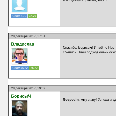
его сдвинуть, работа, ёпрст.
Сила: 5.79
37.79
28 декабря 2017, 17:31
Владислав
Спасибо, Борисыч! И тебя с Нас
сбылись! Твой подход очень осн
Сила: 76.32
75.22
28 декабря 2017, 19:02
БорисыЧ
Gospodin
, жму лапу! Успеха и з