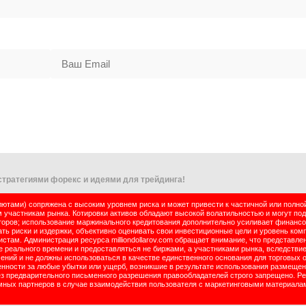
тратегиями форекс и идеями для трейдинга!
тами) сопряжена с высоким уровнем риска и может привести к частичной или полно
м участникам рынка. Котировки активов обладают высокой волатильностью и могут по
оров; использование маржинального кредитования дополнительно усиливает финансо
ь риски и издержки, объективно оценивать свои инвестиционные цели и уровень комп
там. Администрация ресурса milliondollarov.com обращает внимание, что представле
реального времени и предоставляться не биржами, а участниками рынка, вследствие
чений и не должны использоваться в качестве единственного основания для торговых 
енности за любые убытки или ущерб, возникшие в результате использования размеще
ез предварительного письменного разрешения правообладателей строго запрещено. Р
ламных партнеров в случае взаимодействия пользователя с маркетинговыми материала