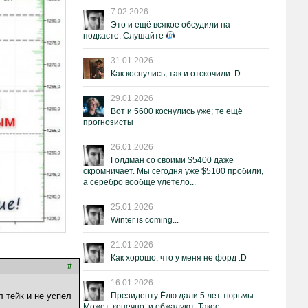
7.02.2026
Это и ещё всякое обсудили на
подкасте. Слушайте
31.01.2026
Как коснулись, так и отскочили :D
29.01.2026
Вот и 5600 коснулись уже; те ещё
прогнозисты
26.01.2026
Голдман со своими $5400 даже
скромничает. Мы сегодня уже $5100 пробили,
а серебро вообще улетело...
25.01.2026
Winter is coming...
21.01.2026
Как хорошо, что у меня не форд :D
#
16.01.2026
Президенту Ёлю дали 5 лет тюрьмы.
 тейк и не успел
Может, конечно, и обжалуют. Такое.