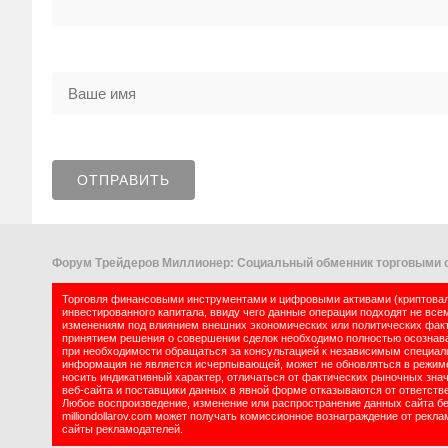
Форум Трейдеров Миллионер: Социальный обменник торговыми с
Торговля финансовыми инструментами и цифровыми активами (криптовалю
инвестированного капитала, ввиду чего данные операции подходят не все
изменениям под влиянием внешних экономических или политических факт
принятием решения о совершении сделок необходимо полностью осознават
при необходимости обращаться за консультацией к независимым специалис
информация не является исчерпывающей, может не обновляться в режиме 
носить индикативный характер, отличаться от фактических рыночных зна
веб-сайта и поставщики данных в явной форме отказываются от ответств
Любое воспроизведение, изменение или распространение данных сайта б
milliondollarov.com может получать комиссионное вознаграждение от рек
сайты рекламодателей.