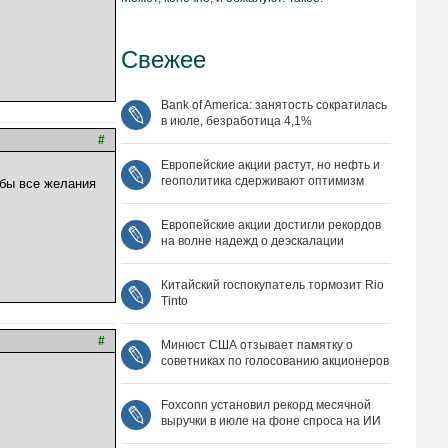
Свежее
Bank of America: занятость сократилась
в июле, безработица 4,1%
#
Европейские акции растут, но нефть и
геополитика сдерживают оптимизм
обы все желания
Европейские акции достигли рекордов
на волне надежд о деэскалации
Китайский госпокупатель тормозит Rio
Tinto
#
Минюст США отзывает памятку о
советниках по голосованию акционеров
Foxconn установил рекорд месячной
выручки в июле на фоне спроса на ИИ