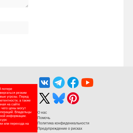
й потере
двергаться резким
вые угрозы. Перед
етентности, а также
нная на сайте
 чего цены могут
операций. Владельцы
О нас
нной информации.
Помочь
есурс
Политика конфидениальности
ми или перехода на
Предупреждение о рисках