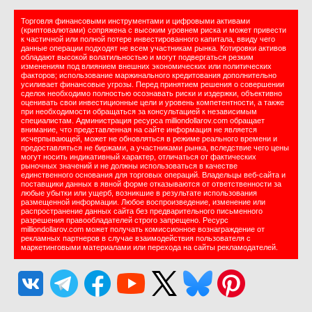
Торговля финансовыми инструментами и цифровыми активами
(криптовалютами) сопряжена с высоким уровнем риска и может привести
к частичной или полной потере инвестированного капитала, ввиду чего
данные операции подходят не всем участникам рынка. Котировки активов
обладают высокой волатильностью и могут подвергаться резким
изменениям под влиянием внешних экономических или политических
факторов; использование маржинального кредитования дополнительно
усиливает финансовые угрозы. Перед принятием решения о совершении
сделок необходимо полностью осознавать риски и издержки, объективно
оценивать свои инвестиционные цели и уровень компетентности, а также
при необходимости обращаться за консультацией к независимым
специалистам. Администрация ресурса milliondollarov.com обращает
внимание, что представленная на сайте информация не является
исчерпывающей, может не обновляться в режиме реального времени и
предоставляться не биржами, а участниками рынка, вследствие чего цены
могут носить индикативный характер, отличаться от фактических
рыночных значений и не должны использоваться в качестве
единственного основания для торговых операций. Владельцы веб-сайта и
поставщики данных в явной форме отказываются от ответственности за
любые убытки или ущерб, возникшие в результате использования
размещенной информации. Любое воспроизведение, изменение или
распространение данных сайта без предварительного письменного
разрешения правообладателей строго запрещено. Ресурс
milliondollarov.com может получать комиссионное вознаграждение от
рекламных партнеров в случае взаимодействия пользователя с
маркетинговыми материалами или перехода на сайты рекламодателей.