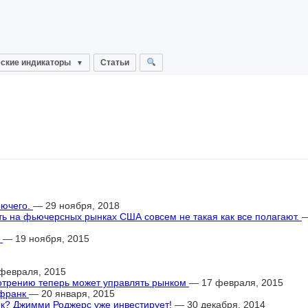
ские индикаторы
Статьи
рючего.
— 29 ноября, 2018
ь на фьючерсных рынках США совсем не такая как все полагают.
—
»
— 19 ноября, 2015
февраля, 2015
мотрению теперь может управлять рынком
— 17 февраля, 2015
 франк
— 20 января, 2015
ок? Джимми Роджерс уже инвестирует!
— 30 декабря, 2014