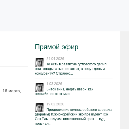
Прямой эфир
24.04.2026
То есть в развитие гугловского gemini
они вкладываться не хотят, а несут деньги
конкуренту? Странно...
1.03.2026
Биток вниз, нефть вверх, как
 16 марта,
нестабилен этот мир...
19.02.2026
Продолжение южнокорейского сериала
(дорамы) Южнокорейский экс-президент Юн
Сок Ёль получил пожизненный срок — суд
признал...