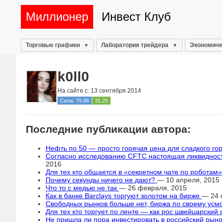
Миллионер
Инвест Клуб
Торговые графики
Лаборатория трейдера
Экономиче
k0ll0
На сайте с: 13 сентября 2014
Сила: 79.86
31.25
Последние публикации автора:
Нефть по 50 — просто горячая цена для сладкого го
Согласно исследованию CFTC настоящая ликвидност
2016
Для тех кто общается в «секретном чате по роботам
Почему секунды ничего не дают?
— 10 апреля, 2015
Что то с медью не так
— 26 февраля, 2015
Как в банке Barclays торгуют золотом на бирже
— 24 
Свободных рынков больше нет, биржа по своему ус
Для тех кто торгует по ленте — как рос швейцарский
Не пришла ли пора инвестировать в российский рын