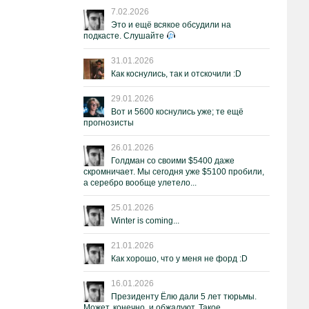
7.02.2026
Это и ещё всякое обсудили на
подкасте. Слушайте
31.01.2026
Как коснулись, так и отскочили :D
29.01.2026
Вот и 5600 коснулись уже; те ещё
прогнозисты
26.01.2026
Голдман со своими $5400 даже
скромничает. Мы сегодня уже $5100 пробили,
а серебро вообще улетело...
25.01.2026
Winter is coming...
21.01.2026
Как хорошо, что у меня не форд :D
16.01.2026
Президенту Ёлю дали 5 лет тюрьмы.
Может, конечно, и обжалуют. Такое.