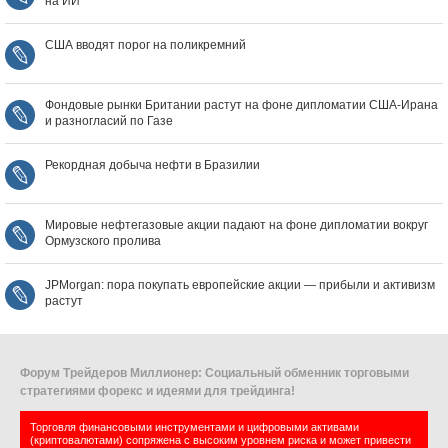
на ИИ
США вводят порог на поликремний
Фондовые рынки Британии растут на фоне дипломатии США‑Ирана
и разногласий по Газе
Рекордная добыча нефти в Бразилии
Мировые нефтегазовые акции падают на фоне дипломатии вокруг
Ормузского пролива
JPMorgan: пора покупать европейские акции — прибыли и активизм
растут
Форум Трейдеров Миллионер: Социальный обменник торговыми
стратегиями форекс и идеями для трейдинга!
Торговля финансовыми инструментами и цифровыми активами
(криптовалютами) сопряжена с высоким уровнем риска и может привести