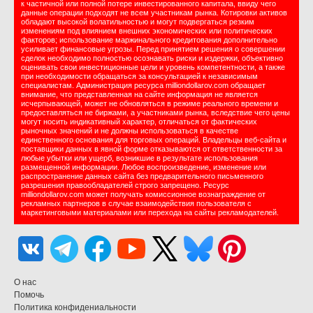
к частичной или полной потере инвестированного капитала, ввиду чего
данные операции подходят не всем участникам рынка. Котировки активов
обладают высокой волатильностью и могут подвергаться резким
изменениям под влиянием внешних экономических или политических
факторов; использование маржинального кредитования дополнительно
усиливает финансовые угрозы. Перед принятием решения о совершении
сделок необходимо полностью осознавать риски и издержки, объективно
оценивать свои инвестиционные цели и уровень компетентности, а также
при необходимости обращаться за консультацией к независимым
специалистам. Администрация ресурса milliondollarov.com обращает
внимание, что представленная на сайте информация не является
исчерпывающей, может не обновляться в режиме реального времени и
предоставляться не биржами, а участниками рынка, вследствие чего цены
могут носить индикативный характер, отличаться от фактических
рыночных значений и не должны использоваться в качестве
единственного основания для торговых операций. Владельцы веб-сайта и
поставщики данных в явной форме отказываются от ответственности за
любые убытки или ущерб, возникшие в результате использования
размещенной информации. Любое воспроизведение, изменение или
распространение данных сайта без предварительного письменного
разрешения правообладателей строго запрещено. Ресурс
milliondollarov.com может получать комиссионное вознаграждение от
рекламных партнеров в случае взаимодействия пользователя с
маркетинговыми материалами или перехода на сайты рекламодателей.
О нас
Помочь
Политика конфидениальности