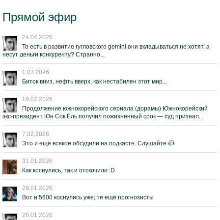
Прямой эфир
24.04.2026
То есть в развитие гугловского gemini они вкладываться не хотят, а
несут деньги конкуренту? Странно...
1.03.2026
Биток вниз, нефть вверх, как нестабилен этот мир...
19.02.2026
Продолжение южнокорейского сериала (дорамы) Южнокорейский
экс-президент Юн Сок Ёль получил пожизненный срок — суд признал...
7.02.2026
Это и ещё всякое обсудили на подкасте. Слушайте
31.01.2026
Как коснулись, так и отскочили :D
29.01.2026
Вот и 5600 коснулись уже; те ещё прогнозисты
26.01.2026