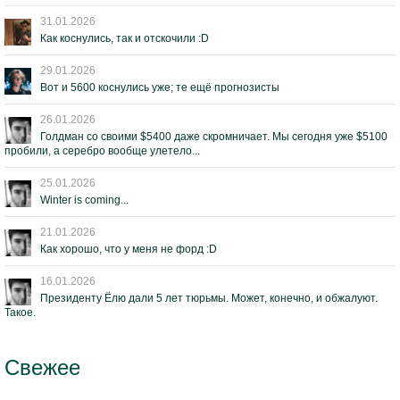
31.01.2026
Как коснулись, так и отскочили :D
29.01.2026
Вот и 5600 коснулись уже; те ещё прогнозисты
26.01.2026
Голдман со своими $5400 даже скромничает. Мы сегодня уже $5100
пробили, а серебро вообще улетело...
25.01.2026
Winter is coming...
21.01.2026
Как хорошо, что у меня не форд :D
16.01.2026
Президенту Ёлю дали 5 лет тюрьмы. Может, конечно, и обжалуют.
Такое.
Свежее