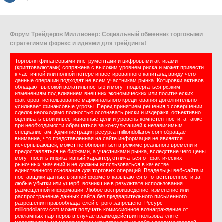
Форум Трейдеров Миллионер: Социальный обменник торговыми
стратегиями форекс и идеями для трейдинга!
Торговля финансовыми инструментами и цифровыми активами
(криптовалютами) сопряжена с высоким уровнем риска и может привести
к частичной или полной потере инвестированного капитала, ввиду чего
данные операции подходят не всем участникам рынка. Котировки активов
обладают высокой волатильностью и могут подвергаться резким
изменениям под влиянием внешних экономических или политических
факторов; использование маржинального кредитования дополнительно
усиливает финансовые угрозы. Перед принятием решения о совершении
сделок необходимо полностью осознавать риски и издержки, объективно
оценивать свои инвестиционные цели и уровень компетентности, а также
при необходимости обращаться за консультацией к независимым
специалистам. Администрация ресурса milliondollarov.com обращает
внимание, что представленная на сайте информация не является
исчерпывающей, может не обновляться в режиме реального времени и
предоставляться не биржами, а участниками рынка, вследствие чего цены
могут носить индикативный характер, отличаться от фактических
рыночных значений и не должны использоваться в качестве
единственного основания для торговых операций. Владельцы веб-сайта и
поставщики данных в явной форме отказываются от ответственности за
любые убытки или ущерб, возникшие в результате использования
размещенной информации. Любое воспроизведение, изменение или
распространение данных сайта без предварительного письменного
разрешения правообладателей строго запрещено. Ресурс
milliondollarov.com может получать комиссионное вознаграждение от
рекламных партнеров в случае взаимодействия пользователя с