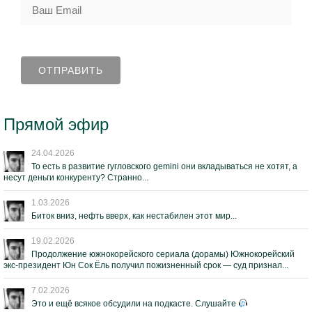
Прямой эфир
24.04.2026
То есть в развитие гугловского gemini они вкладываться не хотят, а
несут деньги конкуренту? Странно...
1.03.2026
Биток вниз, нефть вверх, как нестабилен этот мир...
19.02.2026
Продолжение южнокорейского сериала (дорамы) Южнокорейский
экс-президент Юн Сок Ёль получил пожизненный срок — суд признал...
7.02.2026
Это и ещё всякое обсудили на подкасте. Слушайте