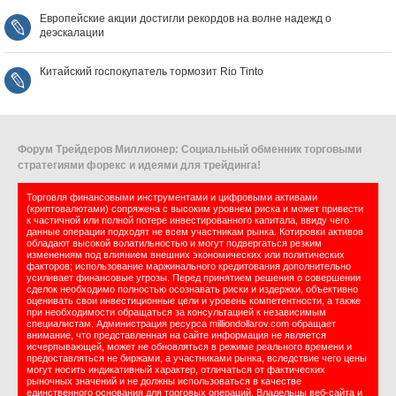
Европейские акции достигли рекордов на волне надежд о
деэскалации
Китайский госпокупатель тормозит Rio Tinto
Форум Трейдеров Миллионер: Социальный обменник торговыми
стратегиями форекс и идеями для трейдинга!
Торговля финансовыми инструментами и цифровыми активами
(криптовалютами) сопряжена с высоким уровнем риска и может привести
к частичной или полной потере инвестированного капитала, ввиду чего
данные операции подходят не всем участникам рынка. Котировки активов
обладают высокой волатильностью и могут подвергаться резким
изменениям под влиянием внешних экономических или политических
факторов; использование маржинального кредитования дополнительно
усиливает финансовые угрозы. Перед принятием решения о совершении
сделок необходимо полностью осознавать риски и издержки, объективно
оценивать свои инвестиционные цели и уровень компетентности, а также
при необходимости обращаться за консультацией к независимым
специалистам. Администрация ресурса milliondollarov.com обращает
внимание, что представленная на сайте информация не является
исчерпывающей, может не обновляться в режиме реального времени и
предоставляться не биржами, а участниками рынка, вследствие чего цены
могут носить индикативный характер, отличаться от фактических
рыночных значений и не должны использоваться в качестве
единственного основания для торговых операций. Владельцы веб-сайта и