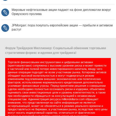
Мировые нефтегазовые акции падают на фоне дипломатии вокруг
Ормузского пролива
JPMorgan: пора покупать европейские акции — прибыли и активизм
растут
Форум Трейдеров Миллионер: Социальный обменник торговыми
стратегиями форекс и идеями для трейдинга!
Торговля финансовыми инструментами и цифровыми активами
(криптовалютами) сопряжена с высоким уровнем риска и может привести
к частичной или полной потере инвестированного капитала, ввиду чего
данные операции подходят не всем участникам рынка. Котировки активов
обладают высокой волатильностью и могут подвергаться резким
изменениям под влиянием внешних экономических или политических
факторов; использование маржинального кредитования дополнительно
усиливает финансовые угрозы. Перед принятием решения о совершении
сделок необходимо полностью осознавать риски и издержки, объективно
оценивать свои инвестиционные цели и уровень компетентности, а также
при необходимости обращаться за консультацией к независимым
специалистам. Администрация ресурса milliondollarov.com обращает
внимание, что представленная на сайте информация не является
исчерпывающей, может не обновляться в режиме реального времени и
предоставляться не биржами, а участниками рынка, вследствие чего цены
могут носить индикативный характер, отличаться от фактических
рыночных значений и не должны использоваться в качестве