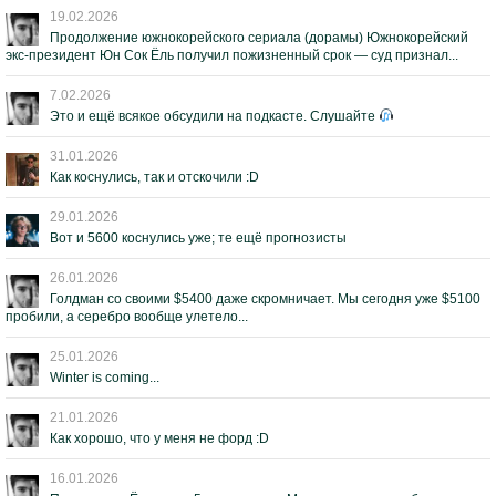
19.02.2026
Продолжение южнокорейского сериала (дорамы) Южнокорейский
экс-президент Юн Сок Ёль получил пожизненный срок — суд признал...
7.02.2026
Это и ещё всякое обсудили на подкасте. Слушайте
31.01.2026
Как коснулись, так и отскочили :D
29.01.2026
Вот и 5600 коснулись уже; те ещё прогнозисты
26.01.2026
Голдман со своими $5400 даже скромничает. Мы сегодня уже $5100
пробили, а серебро вообще улетело...
25.01.2026
Winter is coming...
21.01.2026
Как хорошо, что у меня не форд :D
16.01.2026