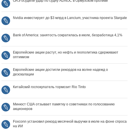
ОАЭ осудили удар по судну ADNOC в Ормузском проливе
Nvidia инвестирует до $3 млрд в Lancium, участника проекта Stargate
Bank of America: занятость сократилась в июле, безработица 4,1%
Европейские акции растут, но нефть и геополитика сдерживают
оптимизм
Европейские акции достигли рекордов на волне надежд о
деэскалации
Китайский госпокупатель тормозит Rio Tinto
Минюст США отзывает памятку о советниках по голосованию
акционеров
Foxconn установил рекорд месячной выручки в июле на фоне спроса
на ИИ