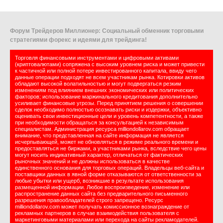
Форум Трейдеров Миллионер: Социальный обменник торговыми
стратегиями форекс и идеями для трейдинга!
Торговля финансовыми инструментами и цифровыми активами
(криптовалютами) сопряжена с высоким уровнем риска и может привести
к частичной или полной потере инвестированного капитала, ввиду чего
данные операции подходят не всем участникам рынка. Котировки активов
обладают высокой волатильностью и могут подвергаться резким
изменениям под влиянием внешних экономических или политических
факторов; использование маржинального кредитования дополнительно
усиливает финансовые угрозы. Перед принятием решения о совершении
сделок необходимо полностью осознавать риски и издержки, объективно
оценивать свои инвестиционные цели и уровень компетентности, а также
при необходимости обращаться за консультацией к независимым
специалистам. Администрация ресурса milliondollarov.com обращает
внимание, что представленная на сайте информация не является
исчерпывающей, может не обновляться в режиме реального времени и
предоставляться не биржами, а участниками рынка, вследствие чего цены
могут носить индикативный характер, отличаться от фактических
рыночных значений и не должны использоваться в качестве
единственного основания для торговых операций. Владельцы веб-сайта и
поставщики данных в явной форме отказываются от ответственности за
любые убытки или ущерб, возникшие в результате использования
размещенной информации. Любое воспроизведение, изменение или
распространение данных сайта без предварительного письменного
разрешения правообладателей строго запрещено. Ресурс
milliondollarov.com может получать комиссионное вознаграждение от
рекламных партнеров в случае взаимодействия пользователя с
маркетинговыми материалами или перехода на сайты рекламодателей.