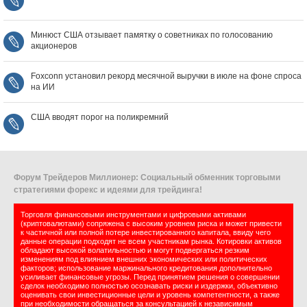
Минюст США отзывает памятку о советниках по голосованию
акционеров
Foxconn установил рекорд месячной выручки в июле на фоне спроса
на ИИ
США вводят порог на поликремний
Форум Трейдеров Миллионер: Социальный обменник торговыми
стратегиями форекс и идеями для трейдинга!
Торговля финансовыми инструментами и цифровыми активами
(криптовалютами) сопряжена с высоким уровнем риска и может привести
к частичной или полной потере инвестированного капитала, ввиду чего
данные операции подходят не всем участникам рынка. Котировки активов
обладают высокой волатильностью и могут подвергаться резким
изменениям под влиянием внешних экономических или политических
факторов; использование маржинального кредитования дополнительно
усиливает финансовые угрозы. Перед принятием решения о совершении
сделок необходимо полностью осознавать риски и издержки, объективно
оценивать свои инвестиционные цели и уровень компетентности, а также
при необходимости обращаться за консультацией к независимым