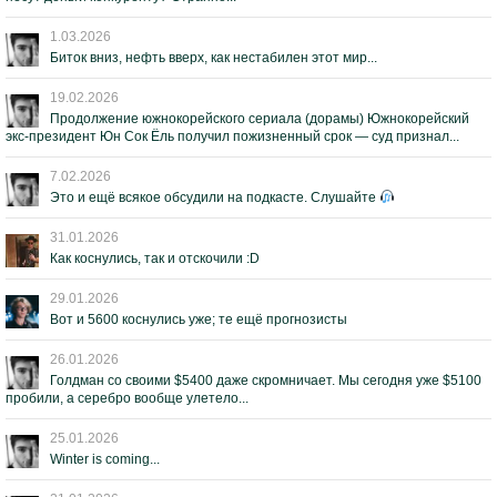
1.03.2026
Биток вниз, нефть вверх, как нестабилен этот мир...
19.02.2026
Продолжение южнокорейского сериала (дорамы) Южнокорейский
экс-президент Юн Сок Ёль получил пожизненный срок — суд признал...
7.02.2026
Это и ещё всякое обсудили на подкасте. Слушайте
31.01.2026
Как коснулись, так и отскочили :D
29.01.2026
Вот и 5600 коснулись уже; те ещё прогнозисты
26.01.2026
Голдман со своими $5400 даже скромничает. Мы сегодня уже $5100
пробили, а серебро вообще улетело...
25.01.2026
Winter is coming...