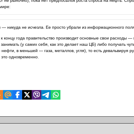
не рыночно), пока нет предпосылок роста спроса на нефть. Спрос
мире:
 — никуда не исчезла. Ее просто убрали из информационного поля
, к концу года правительство производит основные свои расходы — 
анимать (у самих себя, как это делает наш ЦБ) либо получать чут
нефти, в меньшей — газа, металлов, угля), то есть девальвируя р
 это одновременно.