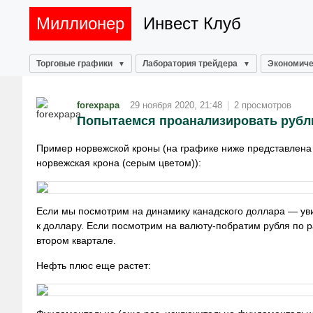
Миллионер
Инвест Клуб
Торговые графики
Лаборатория трейдера
Экономиче
forexpapa
29 ноября 2020, 21:48
|
2 просмотров
Попытаемся проанализировать рубль
Пример норвежской кроны (на графике ниже представлена
норвежская крона (серым цветом)):
Если мы посмотрим на динамику канадского доллара — ув
к доллару. Если посмотрим на валюту-побратим рубля по
втором квартале.
Нефть плюс еще растет: