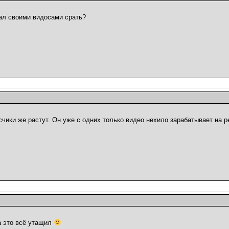
тал своими видосами срать?
счики же растут. Он уже с одних только видео нехило зарабатывает на р
та это всё утащил