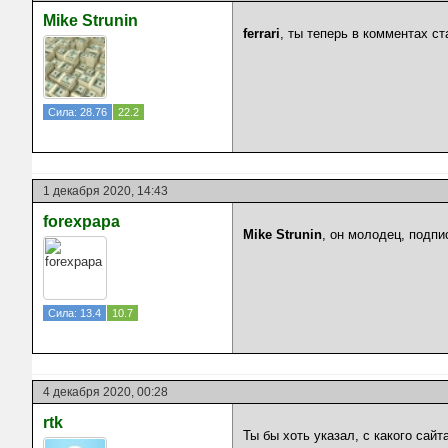
Mike Strunin
ferrari
, ты теперь в комментах с
Сила: 28.76
22.2
1 декабря 2020, 14:43
forexpapa
Mike Strunin
, он молодец, подпи
Сила: 13.4
10.7
4 декабря 2020, 00:28
rtk
Ты бы хоть указал, с какого сай