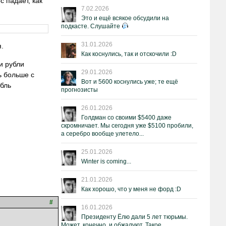
 падает, как
7.02.2026
Это и ещё всякое обсудили на
подкасте. Слушайте
31.01.2026
.
Как коснулись, так и отскочили :D
и рубли
29.01.2026
ь больше с
Вот и 5600 коснулись уже; те ещё
убль
прогнозисты
26.01.2026
Голдман со своими $5400 даже
скромничает. Мы сегодня уже $5100 пробили,
а серебро вообще улетело...
25.01.2026
Winter is coming...
21.01.2026
Как хорошо, что у меня не форд :D
#
16.01.2026
Президенту Ёлю дали 5 лет тюрьмы.
Может, конечно, и обжалуют. Такое.