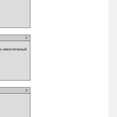
#
 он невоспитанный
#