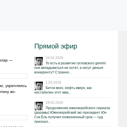
Прямой эфир
24.04.2026
оллар —
То есть в развитие гугловского gemini
они вкладываться не хотят, а несут деньги
конкуренту? Странно...
1.03.2026
о, укрепляясь
Биток вниз, нефть вверх, как
тину во-
нестабилен этот мир...
19.02.2026
Продолжение южнокорейского сериала
(дорамы) Южнокорейский экс-президент Юн
Сок Ёль получил пожизненный срок — суд
признал...