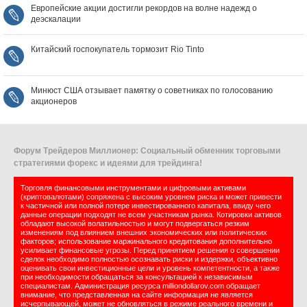
Европейские акции достигли рекордов на волне надежд о
деэскалации
Китайский госпокупатель тормозит Rio Tinto
Минюст США отзывает памятку о советниках по голосованию
акционеров
Форум Трейдеров Миллионер: Социальный обменник торговыми
стратегиями форекс и идеями для трейдинга!
Торговля финансовыми инструментами и цифровыми активами
(криптовалютами) сопряжена с высоким уровнем риска и может привести
к частичной или полной потере инвестированного капитала, ввиду чего
данные операции подходят не всем участникам рынка. Котировки активов
обладают высокой волатильностью и могут подвергаться резким
изменениям под влиянием внешних экономических или политических
факторов; использование маржинального кредитования дополнительно
усиливает финансовые угрозы. Перед принятием решения о совершении
сделок необходимо полностью осознавать риски и издержки, объективно
оценивать свои инвестиционные цели и уровень компетентности, а также
при необходимости обращаться за консультацией к независимым
специалистам. Администрация ресурса milliondollarov.com обращает
внимание, что представленная на сайте информация не является
исчерпывающей, может не обновляться в режиме реального времени и