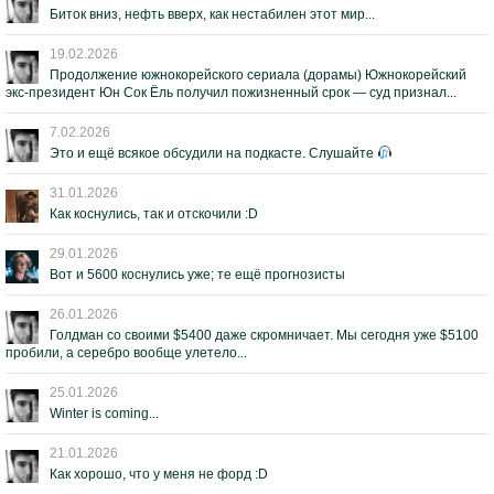
Биток вниз, нефть вверх, как нестабилен этот мир...
19.02.2026
Продолжение южнокорейского сериала (дорамы) Южнокорейский
экс-президент Юн Сок Ёль получил пожизненный срок — суд признал...
7.02.2026
Это и ещё всякое обсудили на подкасте. Слушайте
31.01.2026
Как коснулись, так и отскочили :D
29.01.2026
Вот и 5600 коснулись уже; те ещё прогнозисты
26.01.2026
Голдман со своими $5400 даже скромничает. Мы сегодня уже $5100
пробили, а серебро вообще улетело...
25.01.2026
Winter is coming...
21.01.2026
Как хорошо, что у меня не форд :D