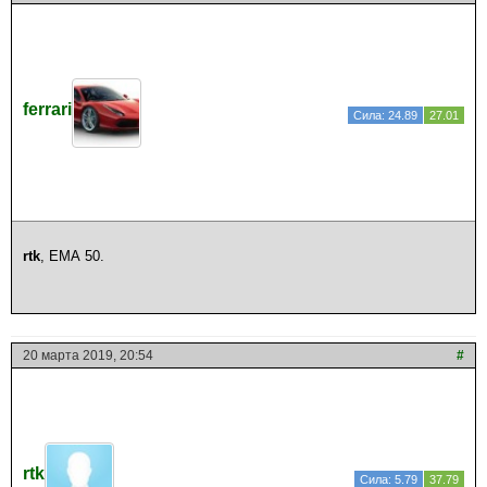
ferrari
Сила: 24.89
27.01
rtk
, ЕМА 50.
20 марта 2019, 20:54
#
rtk
Сила: 5.79
37.79