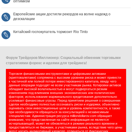
оптимизм
Европейские акции достигли рекордов на волне надежд о
деэскалации
Китайский госпокупатель тормозит Rio Tinto
Форум Трейдеров Миллионер: Социальный обменник торговыми
стратегиями форекс и идеями для трейдинга!
Торговля финансовыми инструментами и цифровыми активами
(криптовалютами) сопряжена с высоким уровнем риска и может привести
к частичной или полной потере инвестированного капитала, ввиду чего
данные операции подходят не всем участникам рынка. Котировки активов
обладают высокой волатильностью и могут подвергаться резким
изменениям под влиянием внешних экономических или политических
факторов; использование маржинального кредитования дополнительно
усиливает финансовые угрозы. Перед принятием решения о совершении
сделок необходимо полностью осознавать риски и издержки, объективно
оценивать свои инвестиционные цели и уровень компетентности, а также
при необходимости обращаться за консультацией к независимым
специалистам. Администрация ресурса milliondollarov.com обращает
внимание, что представленная на сайте информация не является
исчерпывающей, может не обновляться в режиме реального времени и
предоставляться не биржами, а участниками рынка, вследствие чего цены
могут носить индикативный характер, отличаться от фактических