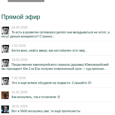
Прямой эфир
24.04.2026
То есть в развитие гугловского gemini они вкладываться не хотят, а
несут деньги конкуренту? Странно...
1.03.2026
Биток вниз, нефть вверх, как нестабилен этот мир...
19.02.2026
Продолжение южнокорейского сериала (дорамы) Южнокорейский
экс-президент Юн Сок Ёль получил пожизненный срок — суд признал...
7.02.2026
Это и ещё всякое обсудили на подкасте. Слушайте
31.01.2026
Как коснулись, так и отскочили :D
29.01.2026
Вот и 5600 коснулись уже; те ещё прогнозисты