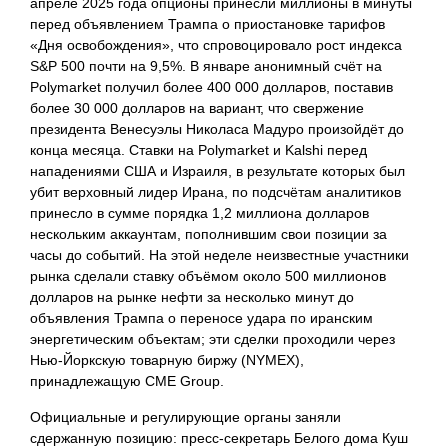
апреле 2025 года опционы принесли миллионы в минуты
перед объявлением Трампа о приостановке тарифов
«Дня освобождения», что спровоцировало рост индекса
S&P 500 почти на 9,5%. В январе анонимный счёт на
Polymarket получил более 400 000 долларов, поставив
более 30 000 долларов на вариант, что свержение
президента Венесуэлы Николаса Мадуро произойдёт до
конца месяца. Ставки на Polymarket и Kalshi перед
нападениями США и Израиля, в результате которых был
убит верховный лидер Ирана, по подсчётам аналитиков
принесло в сумме порядка 1,2 миллиона долларов
нескольким аккаунтам, пополнившим свои позиции за
часы до событий. На этой неделе неизвестные участники
рынка сделали ставку объёмом около 500 миллионов
долларов на рынке нефти за несколько минут до
объявления Трампа о переносе удара по иранским
энергетическим объектам; эти сделки проходили через
Нью-Йоркскую товарную биржу (NYMEX),
принадлежащую CME Group.
Официальные и регулирующие органы заняли
сдержанную позицию: пресс‑секретарь Белого дома Куш