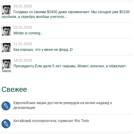
26.01.2026
Голдман со своими $5400 даже скромничает. Мы сегодня уже $5100
пробили, а серебро вообще улетело...
25.01.2026
Winter is coming...
21.01.2026
Как хорошо, что у меня не форд :D
16.01.2026
Президенту Ёлю дали 5 лет тюрьмы. Может, конечно, и обжалуют.
Такое.
Свежее
Европейские акции достигли рекордов на волне надежд о
деэскалации
Китайский госпокупатель тормозит Rio Tinto