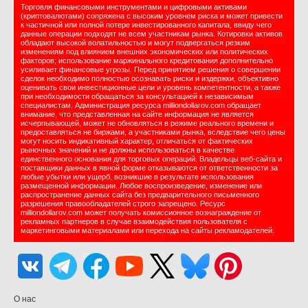
Торговля финансовыми инструментами и цифровыми активами
(криптовалютами) сопряжена с высоким уровнем риска и может привести
к частичной или полной потере инвестированного капитала, ввиду чего
данные операции подходят не всем участникам рынка. Котировки активов
обладают высокой волатильностью и могут подвергаться резким
изменениям под влиянием внешних экономических или политических
факторов; использование маржинального кредитования дополнительно
усиливает финансовые угрозы. Перед принятием решения о совершении
сделок необходимо полностью осознавать риски и издержки, объективно
оценивать свои инвестиционные цели и уровень компетентности, а также
при необходимости обращаться за консультацией к независимым
специалистам. Администрация ресурса milliondollarov.com обращает
внимание, что представленная на сайте информация не является
исчерпывающей, может не обновляться в режиме реального времени и
предоставляться не биржами, а участниками рынка, вследствие чего цены
могут носить индикативный характер, отличаться от фактических
рыночных значений и не должны использоваться в качестве
единственного основания для торговых операций. Владельцы веб-сайта и
поставщики данных в явной форме отказываются от ответственности за
любые убытки или ущерб, возникшие в результате использования
размещенной информации. Любое воспроизведение, изменение или
распространение данных сайта без предварительного письменного
разрешения правообладателей строго запрещено. Ресурс
milliondollarov.com может получать комиссионное вознаграждение от
рекламных партнеров в случае взаимодействия пользователя с
маркетинговыми материалами или перехода на сайты рекламодателей.
О нас