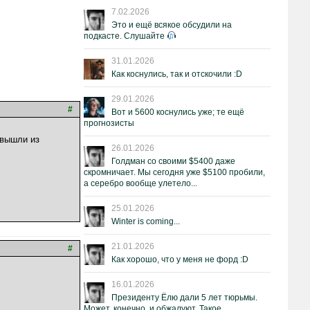
7.02.2026
Это и ещё всякое обсудили на
подкасте. Слушайте
31.01.2026
Как коснулись, так и отскочили :D
29.01.2026
#
Вот и 5600 коснулись уже; те ещё
прогнозисты
 вышли из
26.01.2026
Голдман со своими $5400 даже
скромничает. Мы сегодня уже $5100 пробили,
а серебро вообще улетело...
25.01.2026
Winter is coming...
21.01.2026
#
Как хорошо, что у меня не форд :D
16.01.2026
Президенту Ёлю дали 5 лет тюрьмы.
Может, конечно, и обжалуют. Такое.