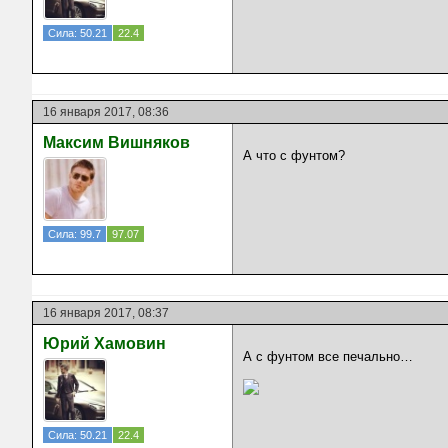
Сила: 50.21
22.4
16 января 2017, 08:36
Максим Вишняков
А что с фунтом?
Сила: 99.7
97.07
16 января 2017, 08:37
Юрий Хамовин
А с фунтом все печально…
Сила: 50.21
22.4