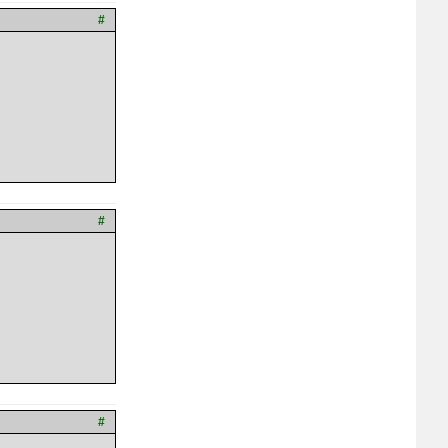
#
#
#