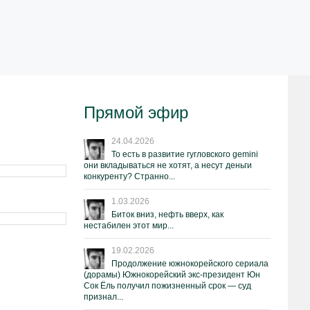
Прямой эфир
24.04.2026
То есть в развитие гугловского gemini
они вкладываться не хотят, а несут деньги
конкуренту? Странно...
1.03.2026
Биток вниз, нефть вверх, как
нестабилен этот мир...
19.02.2026
Продолжение южнокорейского сериала
(дорамы) Южнокорейский экс-президент Юн
Сок Ёль получил пожизненный срок — суд
признал...