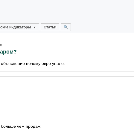
ские индикаторы
Статьи
ов
ларом?
о объяснение почему евро упало:
к больше чем продаж.