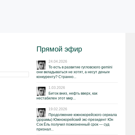
Прямой эфир
24.04.2026
То есть в развитие гугловского gemini
они вкладываться не хотят, а несут деньги
конкуренту? Странно...
1.03.2026
Биток вниз, нефть вверх, как
нестабилен этот мир...
19.02.2026
Продолжение южнокорейского сериала
(дорамы) Южнокорейский экс-президент Юн
Сок Ёль получил пожизненный срок — суд
признал...