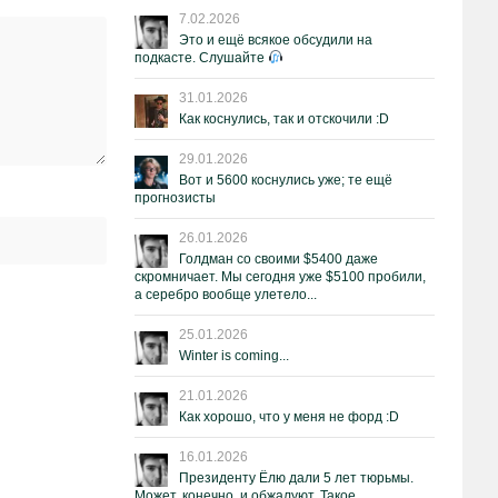
7.02.2026
Это и ещё всякое обсудили на
подкасте. Слушайте
31.01.2026
Как коснулись, так и отскочили :D
29.01.2026
Вот и 5600 коснулись уже; те ещё
прогнозисты
26.01.2026
Голдман со своими $5400 даже
скромничает. Мы сегодня уже $5100 пробили,
а серебро вообще улетело...
25.01.2026
Winter is coming...
21.01.2026
Как хорошо, что у меня не форд :D
16.01.2026
Президенту Ёлю дали 5 лет тюрьмы.
Может, конечно, и обжалуют. Такое.