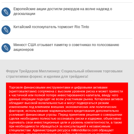
Европейские акции достигли рекордов на волне надежд о
деэскалации
Китайский госпокупатель тормозит Rio Tinto
Минюст США отзывает памятку о советниках по голосованию
акционеров
Форум Трейдеров Миллионер: Социальный обменник торговыми
стратегиями форекс и идеями для трейдинга!
Торговля финансовыми инструментами и цифровыми активами
(криптовалютами) сопряжена с высоким уровнем риска и может привести
к частичной или полной потере инвестированного капитала, ввиду чего
данные операции подходят не всем участникам рынка. Котировки активов
обладают высокой волатильностью и могут подвергаться резким
изменениям под влиянием внешних экономических или политических
факторов; использование маржинального кредитования дополнительно
усиливает финансовые угрозы. Перед принятием решения о совершении
сделок необходимо полностью осознавать риски и издержки, объективно
оценивать свои инвестиционные цели и уровень компетентности, а также
при необходимости обращаться за консультацией к независимым
специалистам. Администрация ресурса milliondollarov.com обращает