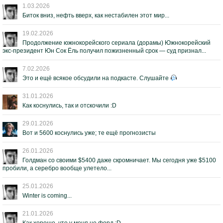
1.03.2026
Биток вниз, нефть вверх, как нестабилен этот мир...
19.02.2026
Продолжение южнокорейского сериала (дорамы) Южнокорейский
экс-президент Юн Сок Ёль получил пожизненный срок — суд признал...
7.02.2026
Это и ещё всякое обсудили на подкасте. Слушайте
31.01.2026
Как коснулись, так и отскочили :D
29.01.2026
Вот и 5600 коснулись уже; те ещё прогнозисты
26.01.2026
Голдман со своими $5400 даже скромничает. Мы сегодня уже $5100
пробили, а серебро вообще улетело...
25.01.2026
Winter is coming...
21.01.2026