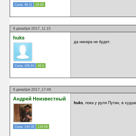
Сила: 46.11
29.65
9 декабря 2017, 11:15
huks
да нихера не будет.
Сила: 105.84
98.6
9 декабря 2017, 17:49
Андрей Неизвестный
huks
, пока у руля Путин, в худ
Сила: 144.39
134.56