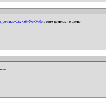
ime_continue=1&v=z6x0VeKMr0o
а этим дебилам не важно
юдьми…