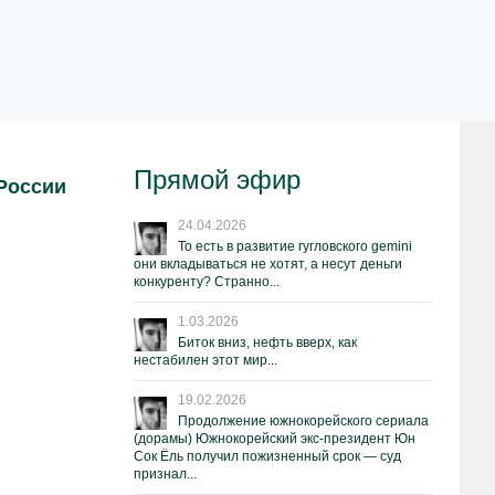
Прямой эфир
 России
24.04.2026
То есть в развитие гугловского gemini
они вкладываться не хотят, а несут деньги
конкуренту? Странно...
1.03.2026
Биток вниз, нефть вверх, как
нестабилен этот мир...
19.02.2026
Продолжение южнокорейского сериала
(дорамы) Южнокорейский экс-президент Юн
Сок Ёль получил пожизненный срок — суд
признал...