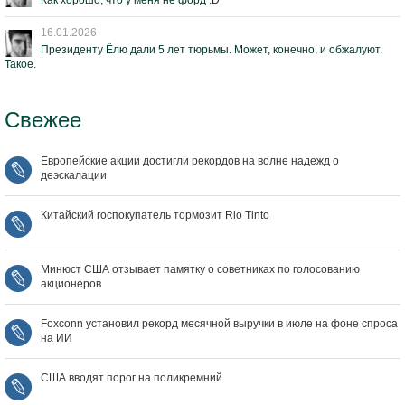
Как хорошо, что у меня не форд :D
16.01.2026
Президенту Ёлю дали 5 лет тюрьмы. Может, конечно, и обжалуют.
Такое.
Свежее
Европейские акции достигли рекордов на волне надежд о
деэскалации
Китайский госпокупатель тормозит Rio Tinto
Минюст США отзывает памятку о советниках по голосованию
акционеров
Foxconn установил рекорд месячной выручки в июле на фоне спроса
на ИИ
США вводят порог на поликремний