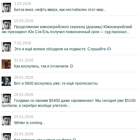
1.03.2026
Биток вниз, нефть вверх, как нестабилен этот мир...
19.02.2026
Продолжение южнокорейского сериала (дорамы) Южнокорейский
экс-президент Юн Сок Ёль получил пожизненный срок — суд признал...
7.02.2026
Это и ещё всякое обсудили на подкасте. Слушайте
31.01.2026
Как коснулись, так и отскочили :D
29.01.2026
Вот и 5600 коснулись уже; те ещё прогнозисты
26.01.2026
Голдман со своими $5400 даже скромничает. Мы сегодня уже $5100
пробили, а серебро вообще улетело...
25.01.2026
Winter is coming...
21.01.2026