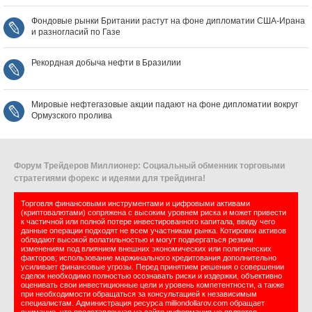
Фондовые рынки Британии растут на фоне дипломатии США‑Ирана
и разногласий по Газе
Рекордная добыча нефти в Бразилии
Мировые нефтегазовые акции падают на фоне дипломатии вокруг
Ормузского пролива
Форум Трейдеров Миллионер: Социальный обменник торговыми
стратегиями форекс и идеями для трейдинга!
Торговля финансовыми инструментами и цифровыми активами
(криптовалютами) сопряжена с высоким уровнем риска и может привести
к частичной или полной потере инвестированного капитала, ввиду чего
данные операции подходят не всем участникам рынка. Котировки активов
обладают высокой волатильностью и могут подвергаться резким
изменениям под влиянием внешних экономических или политических
факторов; использование маржинального кредитования дополнительно
усиливает финансовые угрозы. Перед принятием решения о совершении
сделок необходимо полностью осознавать риски и издержки, объективно
оценивать свои инвестиционные цели и уровень компетентности, а также
при необходимости обращаться за консультацией к независимым
специалистам. Администрация ресурса milliondollarov.com обращает